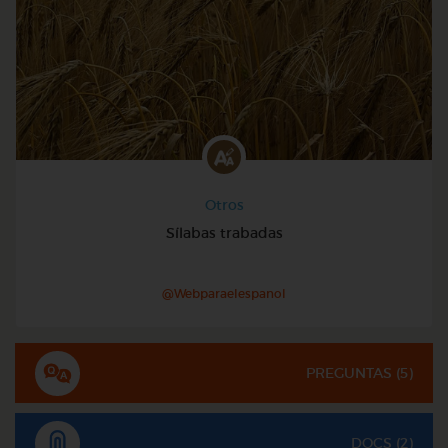
Otros
Sílabas trabadas
@Webparaelespanol
PREGUNTAS (
5
)
DOCS (2)