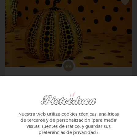
Avanzado
Pensamiento lógico: 35 causas y efectos
@Webparaelespanol
Nuestra web utiliza cookies técnicas, analíticas
de terceros y de personalización (para medir
visitas, fuentes de tráfico, y guardar sus
preferencias de privacidad).