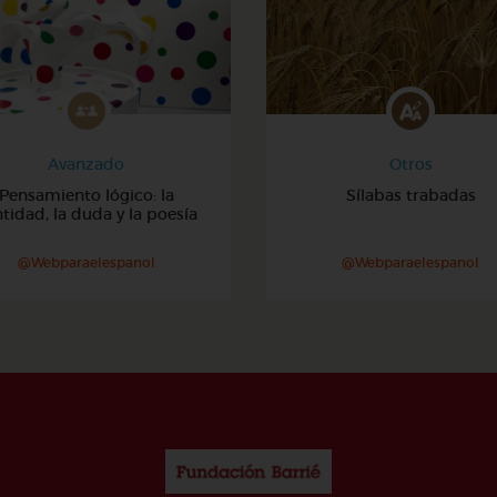
Avanzado
Otros
Pensamiento lógico: la
Sílabas trabadas
tidad, la duda y la poesía
@Webparaelespanol
@Webparaelespanol