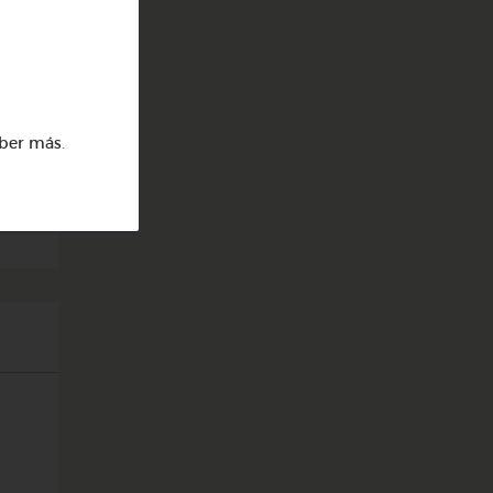
ber más
.
 4"
.