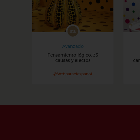
Avanzado
Pensamiento lógico: 35
causas y efectos
can
@Webparaelespanol