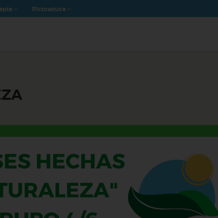
apta
Pictoeduca
EZA