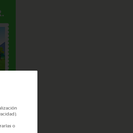
alización
vacidad).
rarlas o