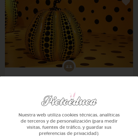
Avanzado
Pensamiento lógico: 35 causas y efectos
@Webparaelespanol
Nuestra web utiliza cookies técnicas, analíticas
de terceros y de personalización (para medir
visitas, fuentes de tráfico, y guardar sus
preferencias de privacidad).