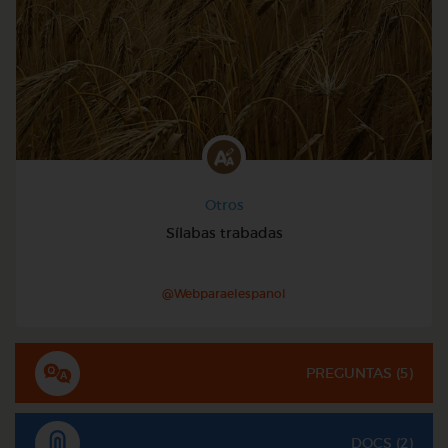
Otros
Sílabas trabadas
@Webparaelespanol
PREGUNTAS (
5
)
DOCS (2)