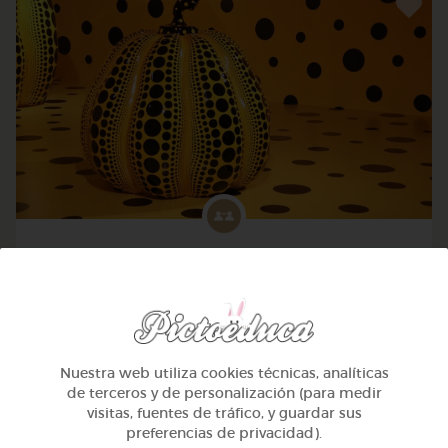
Avanzado
Pensamiento lógico: 35 causas y efectos
@Webparaelespanol
Nuestra web utiliza cookies técnicas, analíticas
de terceros y de personalización (para medir
visitas, fuentes de tráfico, y guardar sus
preferencias de privacidad).