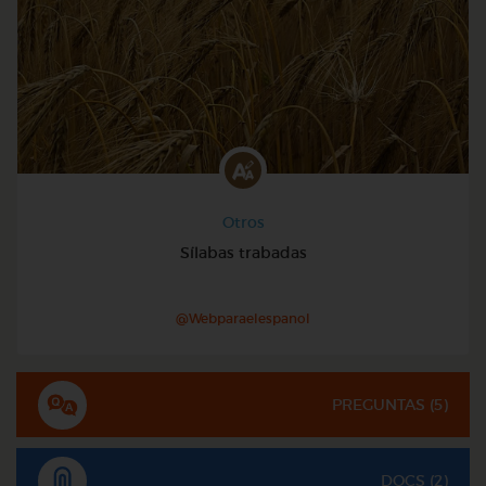
Otros
Sílabas trabadas
@Webparaelespanol
PREGUNTAS (
5
)
DOCS (2)