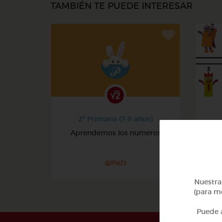
TAMBIÉN TE PUEDE INTERESAR
2º Primaria (7-8 años)
Aprendemos los numeros
@Pia23
Nuestra 
(para me
Puede a