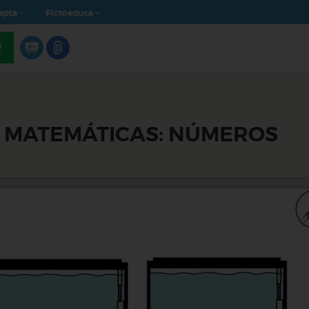
apta
Pictoeduca
R
S MATEMÁTICAS: NÚMEROS