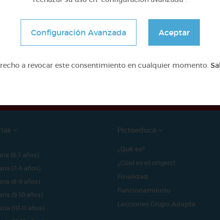
Configuración Avanzada
Aceptar
e proyecto ha sido posible gracias al mecenazgo de
erecho a revocar este consentimiento en cualquier momento.
Sa
rías
Pictoeduca
¿Qué es?
aria (6-7 años)
¿Cúal es el origen?
aria (7-8 años)
Finalidad
aria (8-9 años)
Funcionamiento
aria (9-10 años)
Lecciones Grupo Adapta
aria (10-11 años)