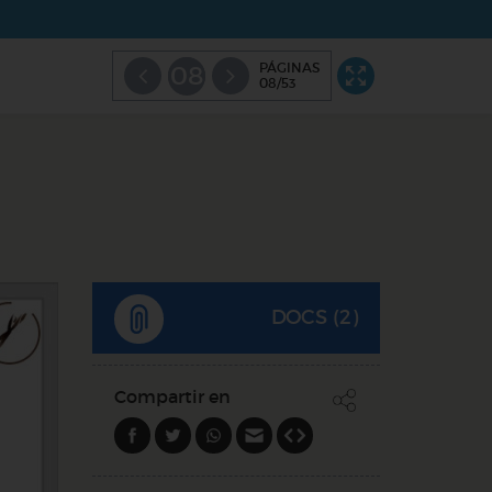
PÁGINAS
08
08/53
DOCS (2)
Compartir en