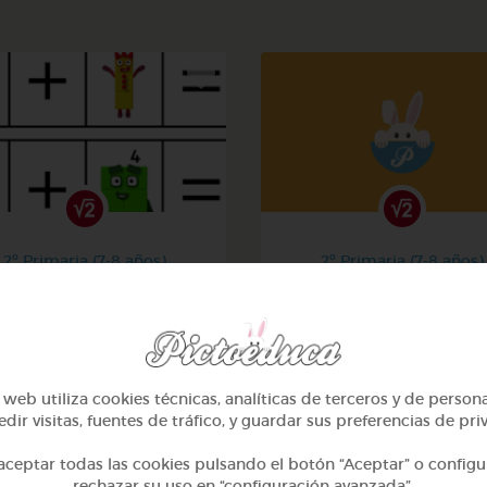
2º Primaria (7-8 años)
2º Primaria (7-8 años)
La suma
Aprendiendo matemati
@Iaravw
@solangeariass
web utiliza cookies técnicas, analíticas de terceros y de person
dir visitas, fuentes de tráfico, y guardar sus preferencias de pri
ceptar todas las cookies pulsando el botón “Aceptar” o configu
rechazar su uso en “configuración avanzada”.