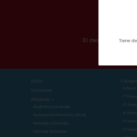
El desarollo de est
Tiene d
Inicio
Catego
- Infantil
Lecciones
- 1º Prim
Materias
- 2º Prim
- Audición y Lenguaje
- 3º Prim
- Autonomía Personal y Social
- 4º Prim
- Biología y Geología
- 5º Prim
- Ciencias Naturales