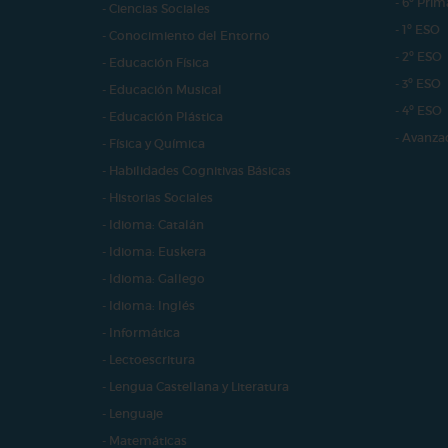
- 6º Prim
- Ciencias Sociales
- 1º ESO
- Conocimiento del Entorno
- 2º ESO
- Educación Física
- 3º ESO
- Educación Musical
- 4º ESO
- Educación Plástica
- Avanza
- Física y Química
- Habilidades Cognitivas Básicas
- Historias Sociales
- Idioma: Catalán
- Idioma: Euskera
- Idioma: Gallego
- Idioma: Inglés
- Informática
- Lectoescritura
- Lengua Castellana y Literatura
- Lenguaje
- Matemáticas