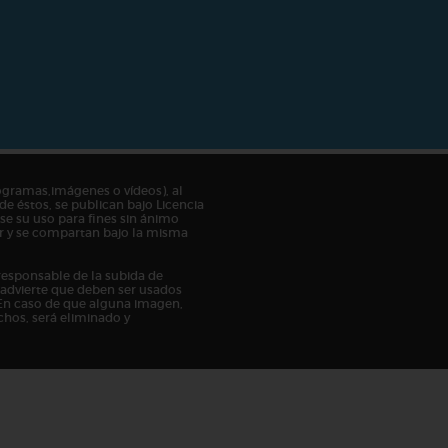
ogramas,imágenes o vídeos), al
de éstos, se publican bajo Licencia
e su uso para fines sin ánimo
tor y se compartan bajo la misma
responsable de la subida de
n advierte que deben ser usados
En caso de que alguna imagen,
chos, será eliminado y