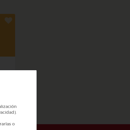
cas
alización
vacidad).
rarlas o