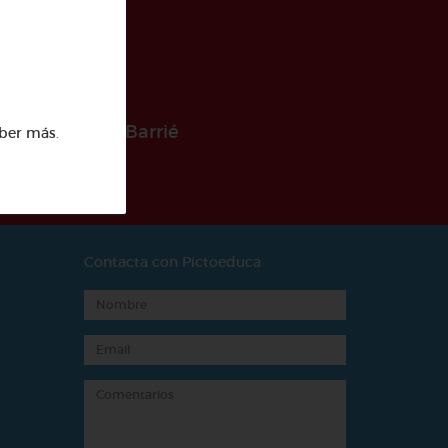
 la Fundación Barrié
ber más
.
Contacta con Pictoeduca