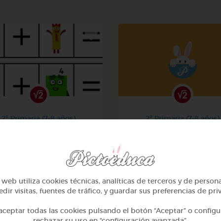
2º Primaria (7-8 años)
2º Primaria (7-8 años)
La suma
Aprendiendo matemati
@Iaravw
@solangeariass
web utiliza cookies técnicas, analíticas de terceros y de person
dir visitas, fuentes de tráfico, y guardar sus preferencias de pri
ceptar todas las cookies pulsando el botón “Aceptar” o configu
rechazar su uso en “configuración avanzada”.