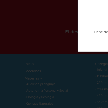
El desarollo de est
Tiene d
Inicio
Catego
- Infantil
Lecciones
- 1º Prim
Materias
- 2º Prim
- Audición y Lenguaje
- 3º Prim
- Autonomía Personal y Social
- 4º Prim
- Biología y Geología
- 5º Prim
- Ciencias Naturales