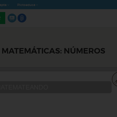
apta
Pictoeduca
R
S MATEMÁTICAS: NÚMEROS