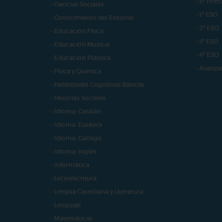
- 6º Prim
- Ciencias Sociales
- 1º ESO
- Conocimiento del Entorno
- 2º ESO
- Educación Física
- 3º ESO
- Educación Musical
- 4º ESO
- Educación Plástica
- Avanza
- Física y Química
- Habilidades Cognitivas Básicas
- Historias Sociales
- Idioma: Catalán
- Idioma: Euskera
- Idioma: Gallego
- Idioma: Inglés
- Informática
- Lectoescritura
- Lengua Castellana y Literatura
- Lenguaje
- Matemáticas