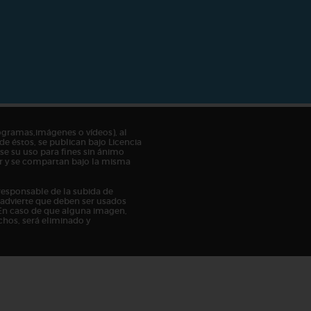
ogramas,imágenes o vídeos), al
de éstos, se publican bajo Licencia
e su uso para fines sin ánimo
tor y se compartan bajo la misma
responsable de la subida de
n advierte que deben ser usados
En caso de que alguna imagen,
chos, será eliminado y