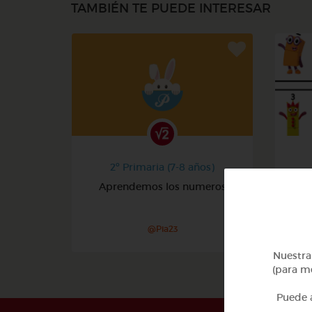
TAMBIÉN TE PUEDE INTERESAR
2º Primaria (7-8 años)
Aprendemos los numeros
@Pia23
Nuestra 
(para me
Puede a