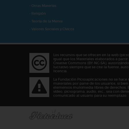
- Otras Materias
- Religión
- Teoría de la Mente
- Valores Sociales y Cívicos
Los recursos que se ofrecen en la web (pict
igual que los Materiales elaborados a partir 
Creative Commons (BY-NC-SA), autorizándos
lucrativo siempre que se cite la fuente, au
licencia.
La Fundación Pictoaplicaciones no se hace 
materiales por parte de los usuarios, si bie
elementos multimedia libres de derechos. 
vídeo, pictograma, audio, etc… sea con dere
comunicado al usuario para su reemplazo.