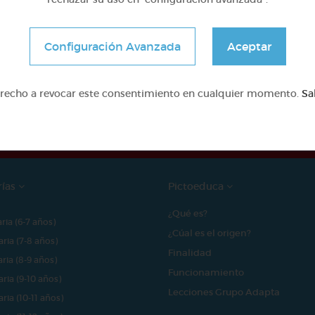
Configuración Avanzada
Aceptar
e proyecto ha sido posible gracias al mecenazgo de
erecho a revocar este consentimiento en cualquier momento.
Sa
rías
Pictoeduca
¿Qué es?
aria (6-7 años)
¿Cúal es el origen?
aria (7-8 años)
Finalidad
aria (8-9 años)
Funcionamiento
aria (9-10 años)
Lecciones Grupo Adapta
aria (10-11 años)