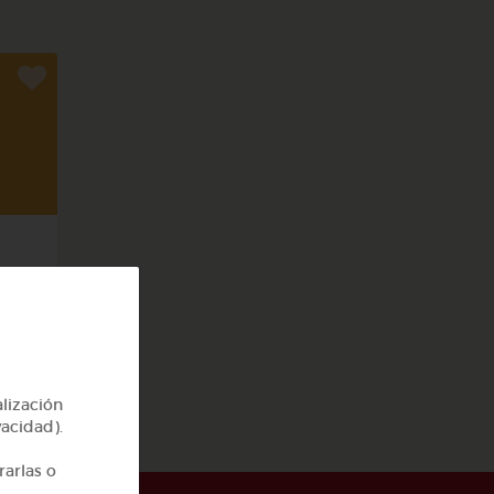
cas
alización
vacidad).
rarlas o