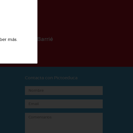
 la Fundación Barrié
ber más
.
Contacta con Pictoeduca