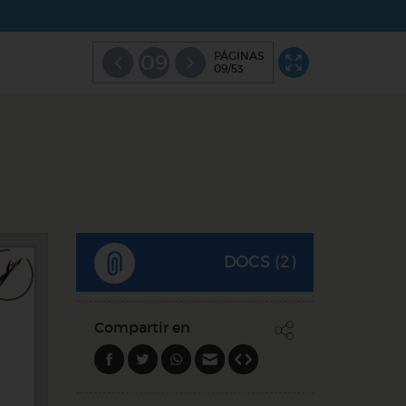
PÁGINAS
09
09/53
DOCS (2)
Compartir en