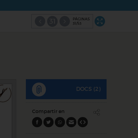
PÁGINAS
31
31/53
DOCS (2)
Compartir en