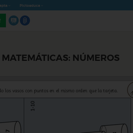
apta
Pictoeduca
R
S MATEMÁTICAS: NÚMEROS