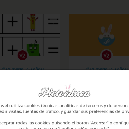
2º Primaria (7-8 años)
2º Primaria (7-8 años)
La suma
Aprendiendo matemati
@Iaravw
@solangeariass
web utiliza cookies técnicas, analíticas de terceros y de person
dir visitas, fuentes de tráfico, y guardar sus preferencias de pri
ceptar todas las cookies pulsando el botón “Aceptar” o configu
rechazar su uso en “configuración avanzada”.