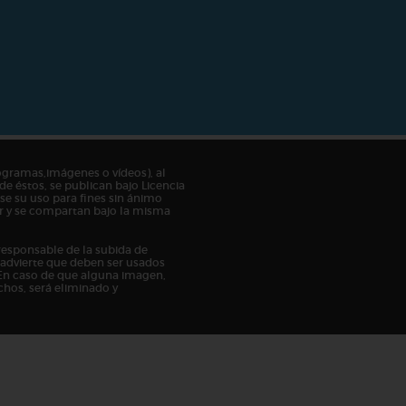
ogramas,imágenes o vídeos), al
de éstos, se publican bajo Licencia
e su uso para fines sin ánimo
tor y se compartan bajo la misma
responsable de la subida de
n advierte que deben ser usados
En caso de que alguna imagen,
chos, será eliminado y