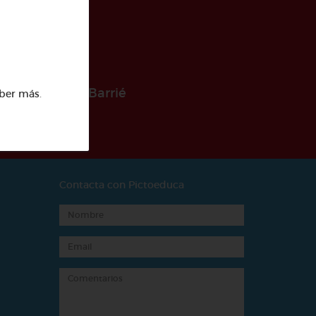
 la Fundación Barrié
ber más
.
Contacta con Pictoeduca