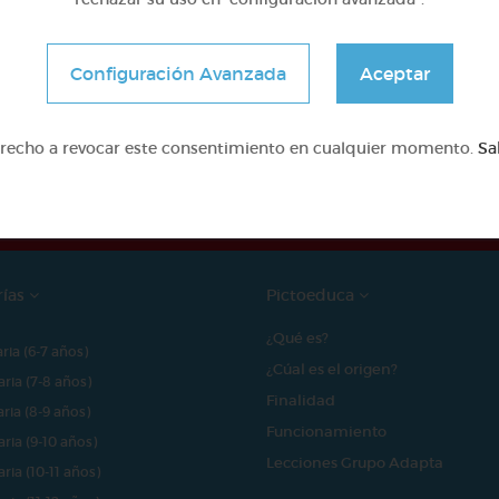
Configuración Avanzada
Aceptar
e proyecto ha sido posible gracias al mecenazgo de
erecho a revocar este consentimiento en cualquier momento.
Sa
rías
Pictoeduca
¿Qué es?
aria (6-7 años)
¿Cúal es el origen?
aria (7-8 años)
Finalidad
aria (8-9 años)
Funcionamiento
aria (9-10 años)
Lecciones Grupo Adapta
aria (10-11 años)