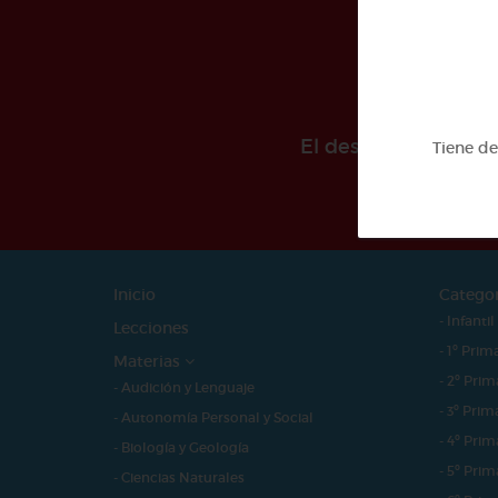
El desarollo de est
Tiene d
Inicio
Catego
- Infantil
Lecciones
- 1º Prim
Materias
- 2º Prim
- Audición y Lenguaje
- 3º Prim
- Autonomía Personal y Social
- 4º Prim
- Biología y Geología
- 5º Prim
- Ciencias Naturales