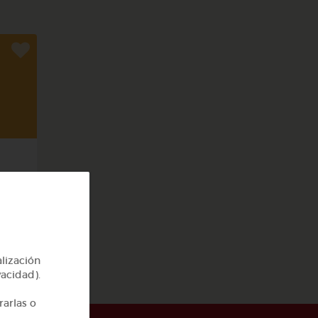
cas
alización
vacidad).
rarlas o