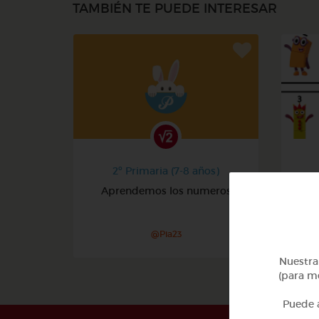
TAMBIÉN TE PUEDE INTERESAR
2º Primaria (7-8 años)
Aprendemos los numeros
@Pia23
Nuestra 
(para me
Puede a