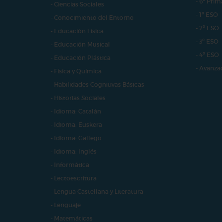
- 6º Prim
- Ciencias Sociales
- 1º ESO
- Conocimiento del Entorno
- 2º ESO
- Educación Física
- 3º ESO
- Educación Musical
- 4º ESO
- Educación Plástica
- Avanza
- Física y Química
- Habilidades Cognitivas Básicas
- Historias Sociales
- Idioma: Catalán
- Idioma: Euskera
- Idioma: Gallego
- Idioma: Inglés
- Informática
- Lectoescritura
- Lengua Castellana y Literatura
- Lenguaje
- Matemáticas