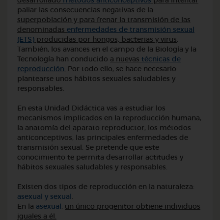
desarrollado
métodos anticonceptivos
para intentar
paliar las consecuencias negativas de la
superpoblación y para frenar la transmisión de las
denominadas
enfermedades de transmisión sexual
(ETS)
producidas por hongos, bacterias y virus
.
También, los avances en el campo de la Biología y la
Tecnología han conducido
a nuevas
técnicas de
reproducción
.
Por todo ello, se hace necesario
plantearse unos hábitos sexuales saludables y
responsables.
En esta Unidad Didáctica vas a estudiar los
mecanismos implicados en la reproducción humana,
la anatomía del aparato reproductor, los métodos
anticonceptivos, las principales enfermedades de
transmisión sexual. Se pretende que este
conocimiento te permita desarrollar actitudes y
hábitos sexuales saludables y responsables.
Existen dos tipos de reproducción en la naturaleza:
asexual y sexual
.
En la
asexual
,
un único progenitor obtiene individuos
iguales a él.