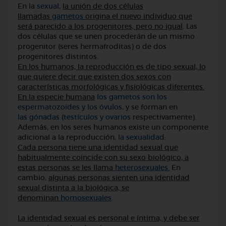
En la
sexual
,
la unión de dos células
llamadas
gametos
origina el nuevo individuo que
será parecido a los progenitores, pero no igual
. Las
dos células que se unen procederán de un mismo
progenitor (seres hermafroditas) o de dos
progenitores distintos.
En los humanos, la reproducción es de tipo sexual, lo
que quiere decir que existen dos sexos con
características morfológicas y fisiológicas diferentes.
En la especie humana
los gametos son los
espermatozoides y los óvulos,
y se forman en
las gónadas
(
testículos y ovarios
respectivamente).
Además, en los seres humanos existe un componente
adicional a la reproducción,
la sexualidad:
Cada persona tiene una identidad sexual que
habitualmente coincide con su sexo biológico, a
estas personas se les llama
heterosexuales
.
En
cambio,
algunas personas sienten una identidad
sexual distinta a la biológica, se
denominan
homosexuales
.
La identidad sexual es personal e íntima, y debe ser