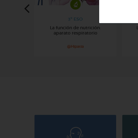
3º ESO
La función de nutrición:
aparato respiratorio
@Hipatia