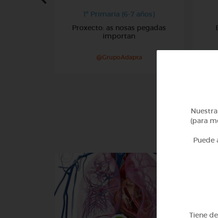
1º Primaria (6-7 años)
Proxecto: as nosas pegadas
importan
@GrupoAdapta
Nuestra 
(para me
Puede a
Tiene d