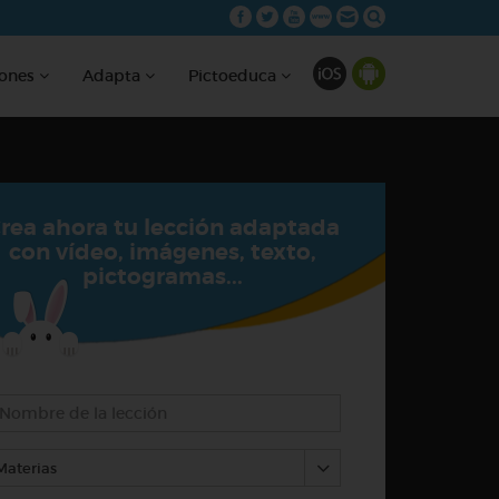
iones
Adapta
Pictoeduca
rea ahora tu lección adaptada
con vídeo, imágenes, texto,
pictogramas...
Materias