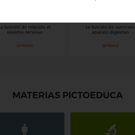
3º ESO
3º ESO
La función de relación: el
La función de nutrición
sistema nervioso
aparato digestivo
@Hipatia
@Hipatia
MATERIAS PICTOEDUCA