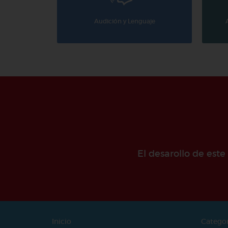
Audición y Lenguaje
El desarollo de est
Inicio
Catego