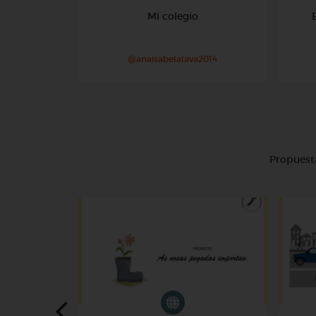
Mi colegio
@anaisabelalava2014
Propuesta