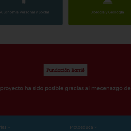
Autonomía Personal y Social
Biología y Geología
e proyecto ha sido posible gracias al mecenazgo de
rías
Pictoeduca