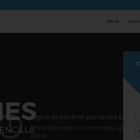
Inicio
Lecc
C
NES
ENCILLA