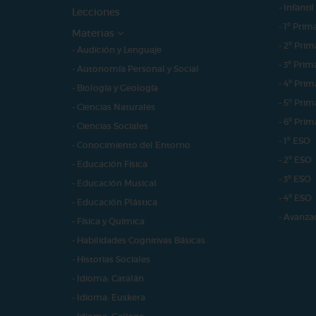
- Infantil
Lecciones
- 1º Prim
Materias
- 2º Prim
- Audición y Lenguaje
- 3º Prim
- Autonomía Personal y Social
- 4º Prim
- Biología y Geología
- 5º Prim
- Ciencias Naturales
- 6º Prim
- Ciencias Sociales
- 1º ESO
- Conocimiento del Entorno
- 2º ESO
- Educación Física
- 3º ESO
- Educación Musical
- 4º ESO
- Educación Plástica
- Avanza
- Física y Química
- Habilidades Cognitivas Básicas
- Historias Sociales
- Idioma: Catalán
- Idioma: Euskera