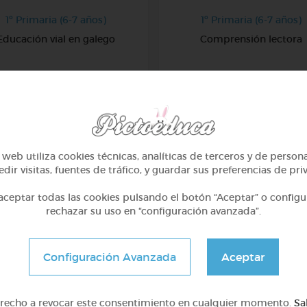
1º Primaria (6-7 años)
1º Primaria (6-7 años)
Educación vial en galego
Comprensión lectora
@GrupoAdapta
@GrupoAdapta
LECCIONES MÁS VISITADAS
web utiliza cookies técnicas, analíticas de terceros y de person
dir visitas, fuentes de tráfico, y guardar sus preferencias de pri
Lecciones con más visitas de los usuarios de Pictoeduca
ceptar todas las cookies pulsando el botón “Aceptar” o configu
rechazar su uso en “configuración avanzada”.
Configuración Avanzada
Aceptar
erecho a revocar este consentimiento en cualquier momento.
Sa