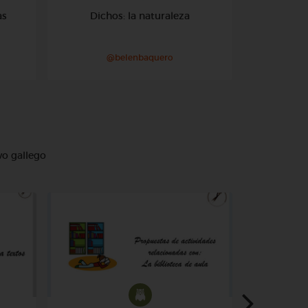
as
Dichos: la naturaleza
Cib
c
@belenbaquero
@
vo gallego