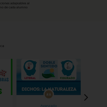
ciones adaptables al
tmo de cada alumno
uca
Avanzado
6º Pr