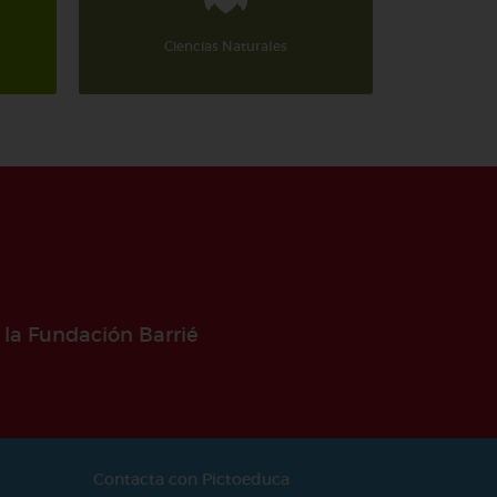
Ciencias Naturales
C
 la Fundación Barrié
Contacta con Pictoeduca