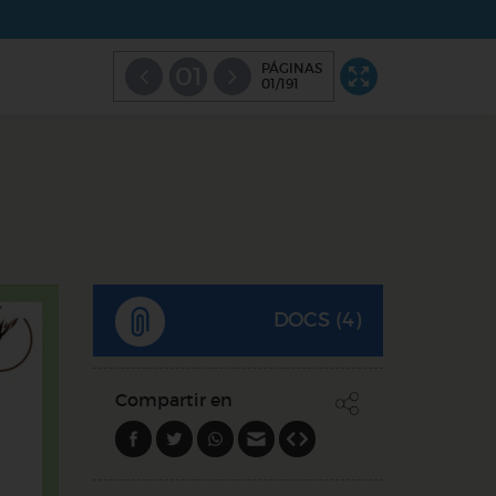
PÁGINAS
01
01/191
DOCS (4)
Compartir en