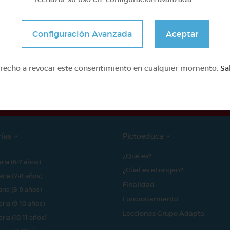
Configuración Avanzada
Aceptar
e proyecto ha sido posible gracias al mecenazgo de
erecho a revocar este consentimiento en cualquier momento.
Sa
rías
Pictoeduca
¿Qué es?
aria (6-7 años)
¿Cúal es el origen?
aria (7-8 años)
Finalidad
aria (8-9 años)
Funcionamiento
aria (9-10 años)
Lecciones Grupo Adapta
aria (10-11 años)