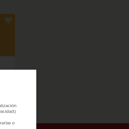
cas
alización
vacidad).
rarlas o