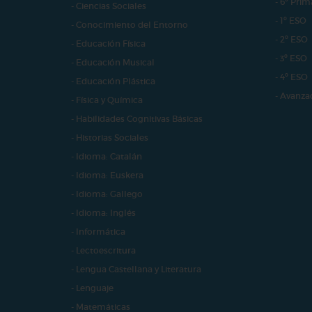
- 6º Prim
- Ciencias Sociales
- 1º ESO
- Conocimiento del Entorno
- 2º ESO
- Educación Física
- 3º ESO
- Educación Musical
- 4º ESO
- Educación Plástica
- Avanza
- Física y Química
- Habilidades Cognitivas Básicas
- Historias Sociales
- Idioma: Catalán
- Idioma: Euskera
- Idioma: Gallego
- Idioma: Inglés
- Informática
- Lectoescritura
- Lengua Castellana y Literatura
- Lenguaje
- Matemáticas