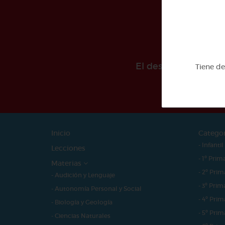
El desarollo de est
Tiene d
Inicio
Catego
- Infantil
Lecciones
- 1º Prim
Materias
- 2º Prim
- Audición y Lenguaje
- 3º Prim
- Autonomía Personal y Social
- 4º Prim
- Biología y Geología
- 5º Prim
- Ciencias Naturales