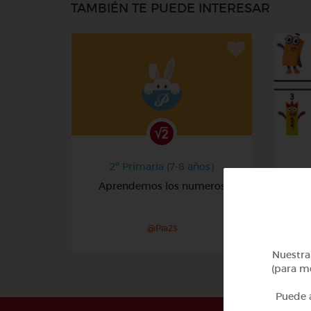
TAMBIÉN TE PUEDE INTERESAR
2º Primaria (7-8 años)
Aprendemos los numeros
@Pia23
Nuestra 
(para me
Puede a