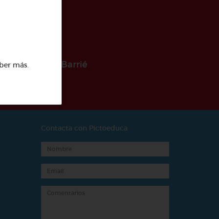
 la Fundación Barrié
ber más
.
Contacta con Pictoeduca