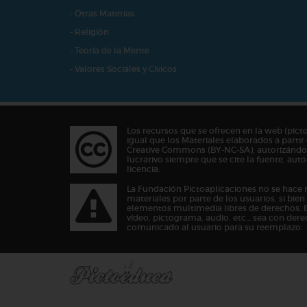
- Otras Materias
- Religión
- Teoría de la Mente
- Valores Sociales y Cívicos
Los recursos que se ofrecen en la web (pict
igual que los Materiales elaborados a partir 
Creative Commons (BY-NC-SA), autorizándos
lucrativo siempre que se cite la fuente, au
licencia.
La Fundación Pictoaplicaciones no se hace 
materiales por parte de los usuarios, si bie
elementos multimedia libres de derechos. 
vídeo, pictograma, audio, etc… sea con dere
comunicado al usuario para su reemplazo.