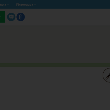
apta
Pictoeduca
R