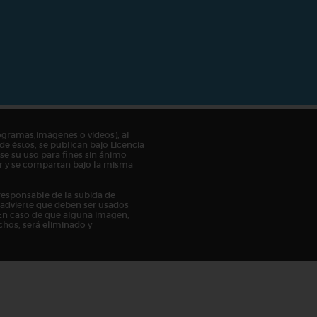
ogramas,imágenes o vídeos), al
de éstos, se publican bajo Licencia
e su uso para fines sin ánimo
tor y se compartan bajo la misma
responsable de la subida de
n advierte que deben ser usados
En caso de que alguna imagen,
chos, será eliminado y