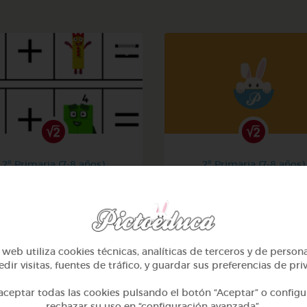
2º Primaria (7-8 años)
2º Primaria (7-8 años)
La suma
Aprendiendo matemati
@Iaravw
@solangeariass
web utiliza cookies técnicas, analíticas de terceros y de person
dir visitas, fuentes de tráfico, y guardar sus preferencias de pri
ceptar todas las cookies pulsando el botón “Aceptar” o configu
rechazar su uso en “configuración avanzada”.