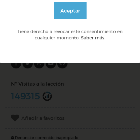
@solangeariass
Aceptar
DOCS (4)
Tiene derecho a revocar este consentimiento en
cualquier momento.
Saber más
.
Compartir en
Nº Visitas a la lección
149315
Añadir a favoritos
Denunciar contenido inapropiado