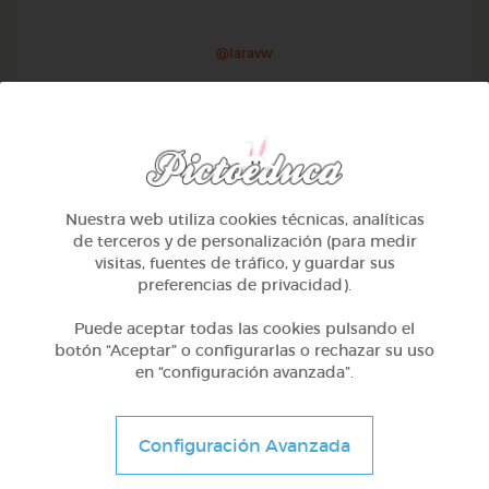
@Iaravw
Nuestra web utiliza cookies técnicas, analíticas
de terceros y de personalización (para medir
visitas, fuentes de tráfico, y guardar sus
preferencias de privacidad).
Puede aceptar todas las cookies pulsando el
botón “Aceptar” o configurarlas o rechazar su uso
en “configuración avanzada”.
2º Primaria (7-8 años)
Aprendiendo matematicas
Configuración Avanzada