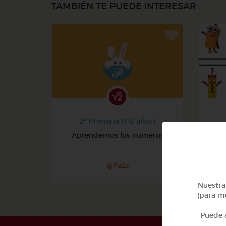
TAMBIÉN TE PUEDE INTERESAR
2º Primaria (7-8 años)
Aprendemos los numeros
@Pia23
Nuestra 
(para me
Puede a