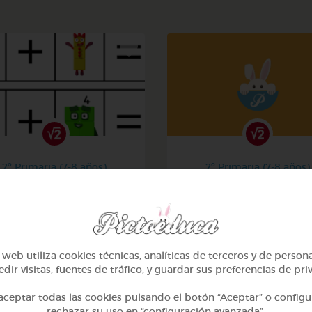
2º Primaria (7-8 años)
2º Primaria (7-8 años)
La suma
Aprendiendo matemati
@Iaravw
@solangeariass
web utiliza cookies técnicas, analíticas de terceros y de person
dir visitas, fuentes de tráfico, y guardar sus preferencias de pri
ceptar todas las cookies pulsando el botón “Aceptar” o configu
rechazar su uso en “configuración avanzada”.