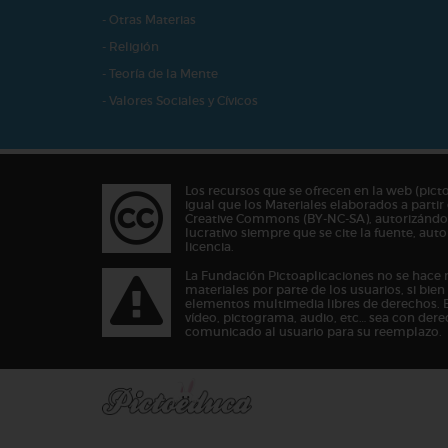
- Otras Materias
- Religión
- Teoría de la Mente
- Valores Sociales y Cívicos
Los recursos que se ofrecen en la web (pict
igual que los Materiales elaborados a partir 
Creative Commons (BY-NC-SA), autorizándos
lucrativo siempre que se cite la fuente, au
licencia.
La Fundación Pictoaplicaciones no se hace 
materiales por parte de los usuarios, si bie
elementos multimedia libres de derechos. 
vídeo, pictograma, audio, etc… sea con dere
comunicado al usuario para su reemplazo.