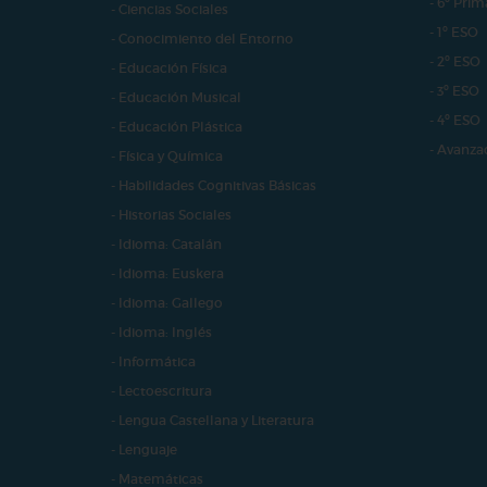
- 6º Prim
- Ciencias Sociales
- 1º ESO
- Conocimiento del Entorno
- 2º ESO
- Educación Física
- 3º ESO
- Educación Musical
- 4º ESO
- Educación Plástica
- Avanza
- Física y Química
- Habilidades Cognitivas Básicas
- Historias Sociales
- Idioma: Catalán
- Idioma: Euskera
- Idioma: Gallego
- Idioma: Inglés
- Informática
- Lectoescritura
- Lengua Castellana y Literatura
- Lenguaje
- Matemáticas