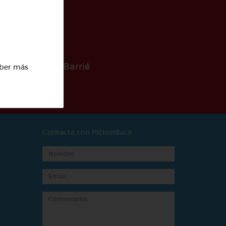
 la Fundación Barrié
ber más
.
Contacta con Pictoeduca