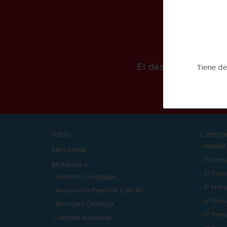
El desarollo de est
Tiene d
Inicio
Catego
- Infantil
Lecciones
- 1º Prim
Materias
- 2º Prim
- Audición y Lenguaje
- 3º Prim
- Autonomía Personal y Social
- 4º Prim
- Biología y Geología
- 5º Prim
- Ciencias Naturales