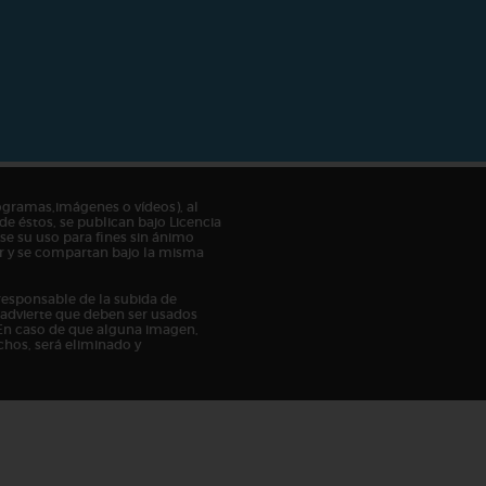
ogramas,imágenes o vídeos), al
de éstos, se publican bajo Licencia
e su uso para fines sin ánimo
tor y se compartan bajo la misma
responsable de la subida de
n advierte que deben ser usados
En caso de que alguna imagen,
chos, será eliminado y