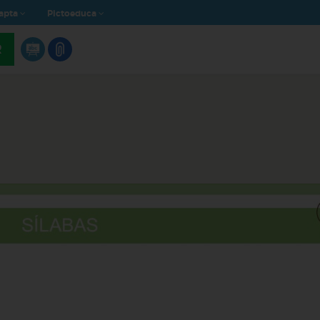
apta
Pictoeduca
R