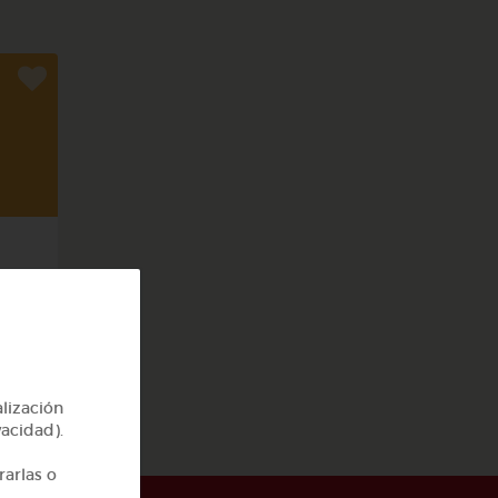
cas
alización
vacidad).
rarlas o