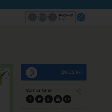
PÁGINAS
114
114/191
DOCS (4)
Compartir en