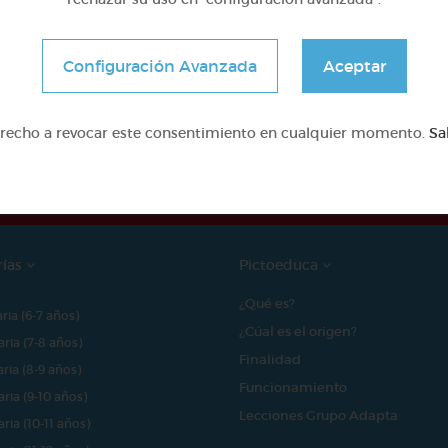
Configuración Avanzada
Aceptar
e proyecto ha sido posible gracias al mecenazgo de
erecho a revocar este consentimiento en cualquier momento.
Sa
rías
Pictoeduca
¿Qué es?
aria (6-7 años)
¿Cúal es el origen?
aria (7-8 años)
Finalidad
aria (8-9 años)
Funcionamiento
aria (9-10 años)
Lecciones Grupo Adapta
aria (10-11 años)