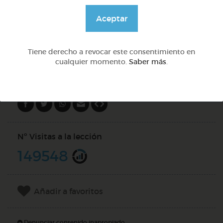
@solangeariass
Aceptar
Tiene derecho a revocar este consentimiento en
DOCS (4)
cualquier momento.
Saber más
.
Compartir en
Nº Visitas a la lección
149548
Añadir a favoritos
Denunciar contenido inapropiado