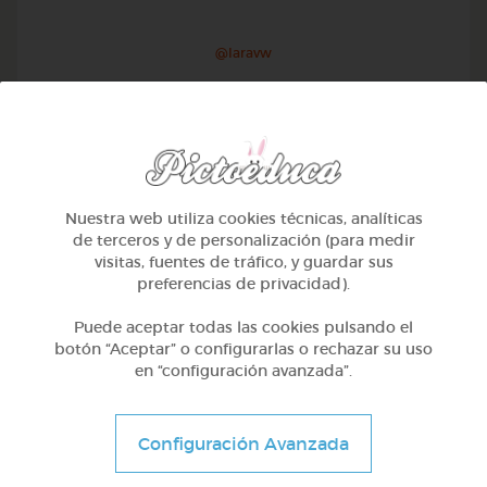
@Iaravw
Nuestra web utiliza cookies técnicas, analíticas
de terceros y de personalización (para medir
visitas, fuentes de tráfico, y guardar sus
preferencias de privacidad).
Puede aceptar todas las cookies pulsando el
botón “Aceptar” o configurarlas o rechazar su uso
en “configuración avanzada”.
2º Primaria (7-8 años)
Aprendiendo matematicas
Configuración Avanzada