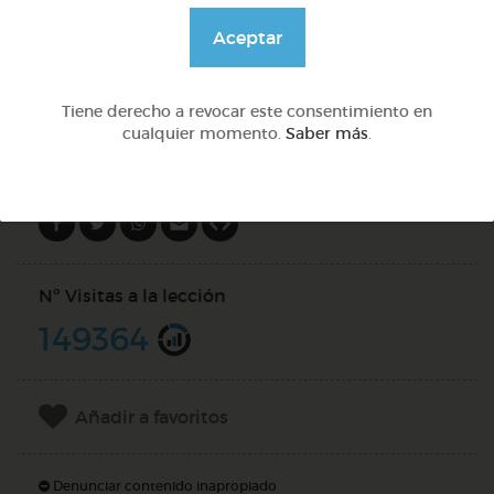
@solangeariass
Aceptar
DOCS (4)
Tiene derecho a revocar este consentimiento en
cualquier momento.
Saber más
.
Compartir en
Nº Visitas a la lección
149364
Añadir a favoritos
Denunciar contenido inapropiado