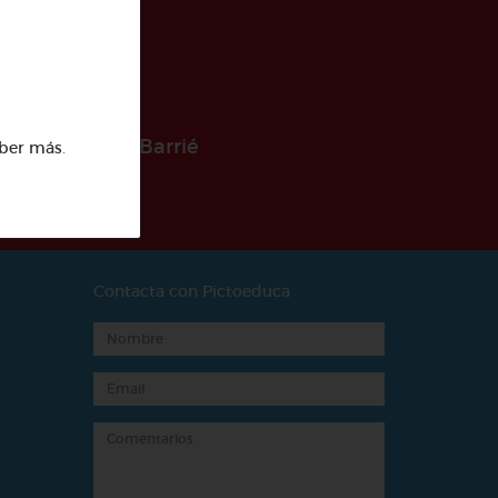
 la Fundación Barrié
ber más
.
Contacta con Pictoeduca