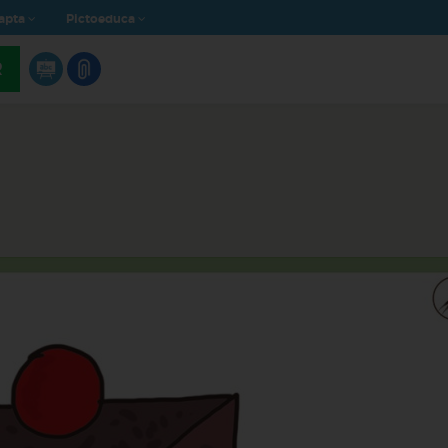
apta
Pictoeduca
R