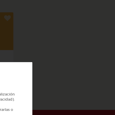
cas
alización
vacidad).
rarlas o