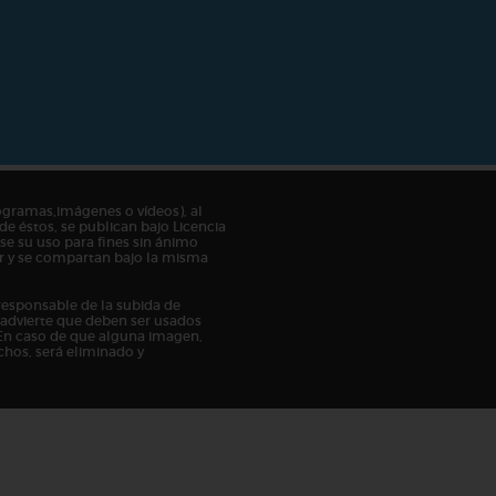
ogramas,imágenes o vídeos), al
de éstos, se publican bajo Licencia
e su uso para fines sin ánimo
tor y se compartan bajo la misma
responsable de la subida de
n advierte que deben ser usados
En caso de que alguna imagen,
chos, será eliminado y