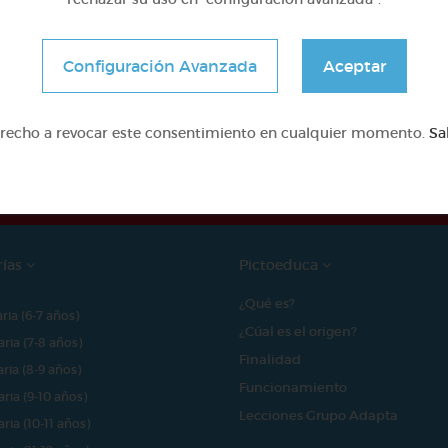
Configuración Avanzada
Aceptar
e proyecto ha sido posible gracias al mecenazgo de
erecho a revocar este consentimiento en cualquier momento.
Sa
rías
Pictoeduca
¿Qué es?
aria (6-7 años)
¿Cúal es el origen?
aria (7-8 años)
Finalidad
aria (8-9 años)
Funcionamiento
aria (9-10 años)
Lecciones Grupo Adapta
aria (10-11 años)