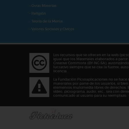
- Otras Materias
- Religión
- Teoría de la Mente
- Valores Sociales y Cívicos
Los recursos que se ofrecen en la web (pict
igual que los Materiales elaborados a partir 
Creative Commons (BY-NC-SA), autorizándos
lucrativo siempre que se cite la fuente, au
licencia.
La Fundación Pictoaplicaciones no se hace 
materiales por parte de los usuarios, si bie
elementos multimedia libres de derechos. 
vídeo, pictograma, audio, etc… sea con dere
comunicado al usuario para su reemplazo.