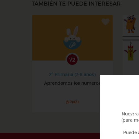
TAMBIÉN TE PUEDE INTERESAR
2º Primaria (7-8 años)
Aprendemos los numeros
@Pia23
Nuestra 
(para me
Puede a