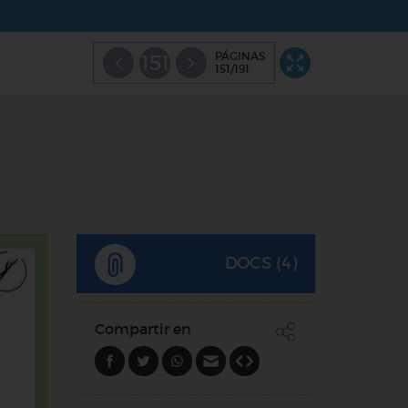
PÁGINAS
151
151/191
DOCS (4)
Compartir en