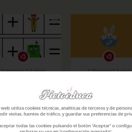
2º Primaria (7-8 años)
2º Primaria (7-8 años)
La suma
Aprendiendo matemati
@Iaravw
@solangeariass
web utiliza cookies técnicas, analíticas de terceros y de person
dir visitas, fuentes de tráfico, y guardar sus preferencias de pri
ceptar todas las cookies pulsando el botón “Aceptar” o configu
rechazar su uso en “configuración avanzada”.