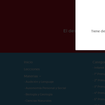
El desarollo de est
Tiene d
Inicio
Catego
- Infantil
Lecciones
- 1º Prim
Materias
- 2º Prim
- Audición y Lenguaje
- 3º Prim
- Autonomía Personal y Social
- 4º Prim
- Biología y Geología
- 5º Prim
- Ciencias Naturales