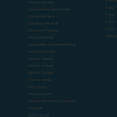
- 6º Prim
- Ciencias Sociales
- 1º ESO
- Conocimiento del Entorno
- 2º ESO
- Educación Física
- 3º ESO
- Educación Musical
- 4º ESO
- Educación Plástica
- Avanza
- Física y Química
- Habilidades Cognitivas Básicas
- Historias Sociales
- Idioma: Catalán
- Idioma: Euskera
- Idioma: Gallego
- Idioma: Inglés
- Informática
- Lectoescritura
- Lengua Castellana y Literatura
- Lenguaje
- Matemáticas