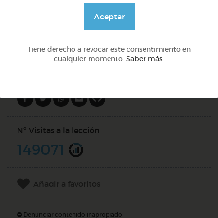
@solangeariass
Aceptar
DOCS (4)
Tiene derecho a revocar este consentimiento en
cualquier momento.
Saber más
.
Compartir en
Nº Visitas a la lección
149071
Añadir a favoritos
Denunciar contenido inapropiado