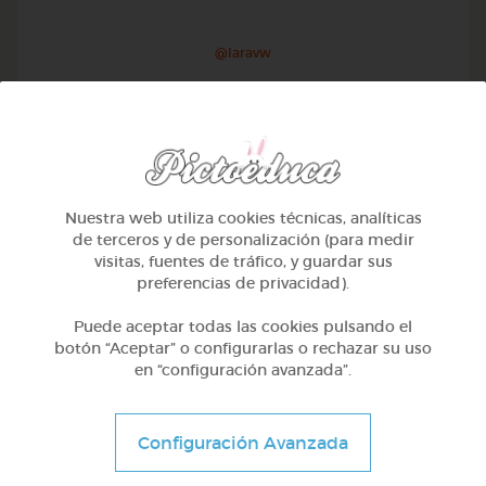
@Iaravw
Nuestra web utiliza cookies técnicas, analíticas
de terceros y de personalización (para medir
visitas, fuentes de tráfico, y guardar sus
preferencias de privacidad).
Puede aceptar todas las cookies pulsando el
botón “Aceptar” o configurarlas o rechazar su uso
en “configuración avanzada”.
2º Primaria (7-8 años)
Aprendiendo matematicas
Configuración Avanzada