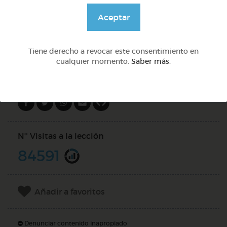
@GrupoAdapta
Aceptar
DOCS (9)
Tiene derecho a revocar este consentimiento en
cualquier momento.
Saber más
.
Compartir en
Nº Visitas a la lección
84591
Añadir a favoritos
Denunciar contenido inapropiado