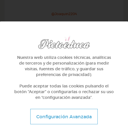
@Joaquin2204
Nuestra web utiliza cookies técnicas, analíticas
de terceros y de personalización (para medir
visitas, fuentes de tráfico, y guardar sus
preferencias de privacidad).
Puede aceptar todas las cookies pulsando el
botón “Aceptar” o configurarlas o rechazar su uso
en “configuración avanzada”.
1º Primaria (6-7 años)
Inglés: people, family & job
Configuración Avanzada