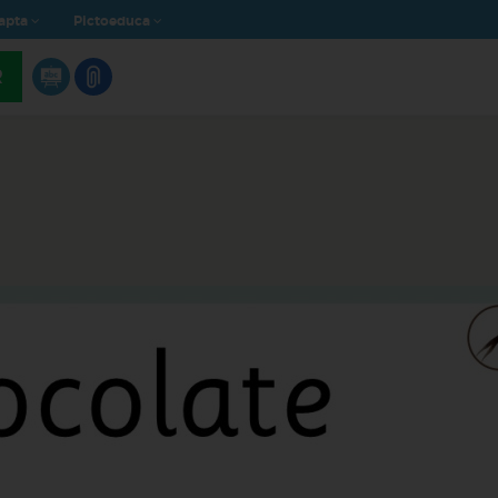
apta
Pictoeduca
R