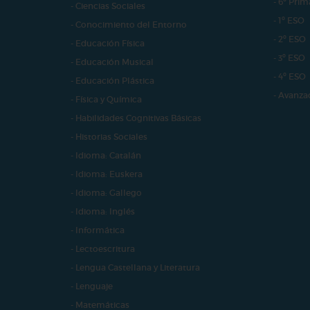
- 6º Prim
- Ciencias Sociales
- 1º ESO
- Conocimiento del Entorno
- 2º ESO
- Educación Física
- 3º ESO
- Educación Musical
- 4º ESO
- Educación Plástica
- Avanza
- Física y Química
- Habilidades Cognitivas Básicas
- Historias Sociales
- Idioma: Catalán
- Idioma: Euskera
- Idioma: Gallego
- Idioma: Inglés
- Informática
- Lectoescritura
- Lengua Castellana y Literatura
- Lenguaje
- Matemáticas