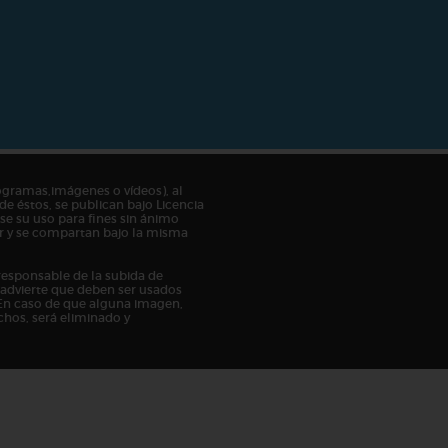
ogramas,imágenes o vídeos), al
de éstos, se publican bajo Licencia
e su uso para fines sin ánimo
tor y se compartan bajo la misma
responsable de la subida de
n advierte que deben ser usados
En caso de que alguna imagen,
chos, será eliminado y