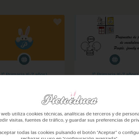
1º Primaria (6-7 años)
1º Primaria (6-7 años)
La ropa - the clothes
Inglés: people, family & 
@Joaquin2204
@GrupoAdapta
web utiliza cookies técnicas, analíticas de terceros y de person
dir visitas, fuentes de tráfico, y guardar sus preferencias de pri
ceptar todas las cookies pulsando el botón “Aceptar” o configu
rechazar su uso en “configuración avanzada”.