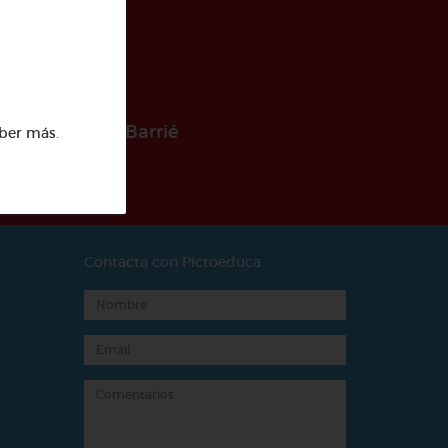
 la Fundación Barrié
ber más
.
Contacta con Pictoeduca