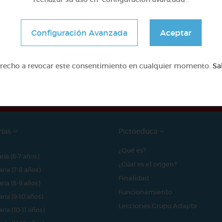
Configuración Avanzada
Aceptar
e proyecto ha sido posible gracias al mecenazgo de
erecho a revocar este consentimiento en cualquier momento.
Sa
rías
Pictoeduca
¿Qué es?
aria (6-7 años)
¿Cúal es el origen?
aria (7-8 años)
Finalidad
aria (8-9 años)
Funcionamiento
aria (9-10 años)
Lecciones Grupo Adapta
aria (10-11 años)