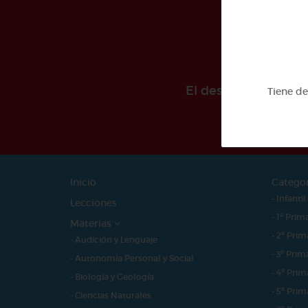
El desarollo de est
Tiene d
Inicio
Catego
- Infantil
Lecciones
- 1º Prim
Materias
- 2º Prim
- Audición y Lenguaje
- 3º Prim
- Autonomía Personal y Social
- 4º Prim
- Biología y Geología
- 5º Prim
- Ciencias Naturales