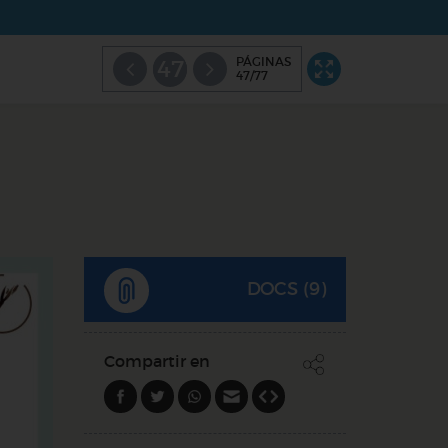
PÁGINAS
47
47/77
DOCS (9)
Compartir en