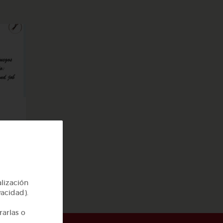
job
alización
vacidad).
rarlas o