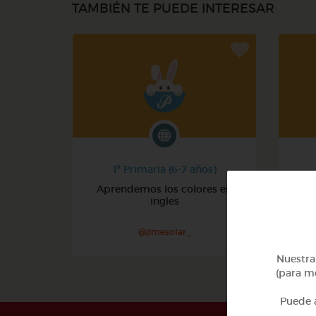
TAMBIÉN TE PUEDE INTERESAR
1º Primaria (6-7 años)
Aprendemos los colores en
ingles
@jimesolar_
Nuestra 
(para me
Puede a