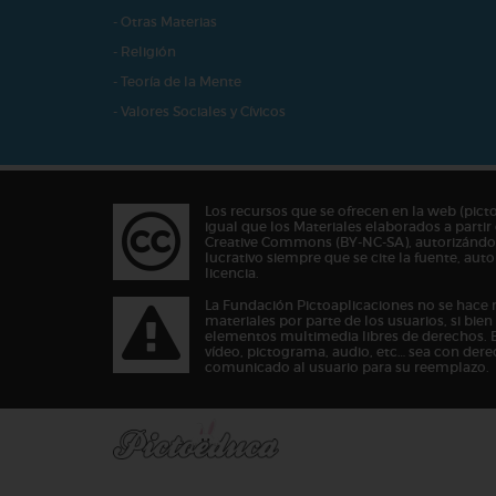
- Otras Materias
- Religión
- Teoría de la Mente
- Valores Sociales y Cívicos
Los recursos que se ofrecen en la web (pict
igual que los Materiales elaborados a partir 
Creative Commons (BY-NC-SA), autorizándos
lucrativo siempre que se cite la fuente, au
licencia.
La Fundación Pictoaplicaciones no se hace 
materiales por parte de los usuarios, si bie
elementos multimedia libres de derechos. 
vídeo, pictograma, audio, etc… sea con dere
comunicado al usuario para su reemplazo.