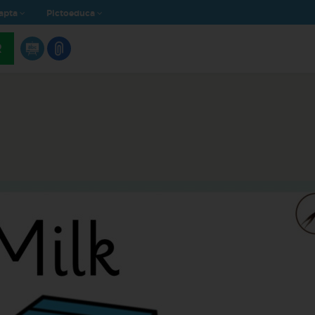
apta
Pictoeduca
R