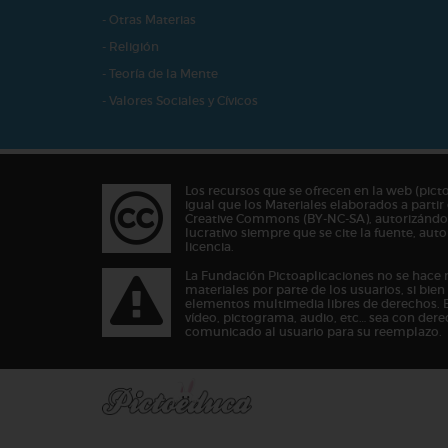
- Otras Materias
- Religión
- Teoría de la Mente
- Valores Sociales y Cívicos
Los recursos que se ofrecen en la web (pict
igual que los Materiales elaborados a partir 
Creative Commons (BY-NC-SA), autorizándos
lucrativo siempre que se cite la fuente, au
licencia.
La Fundación Pictoaplicaciones no se hace 
materiales por parte de los usuarios, si bie
elementos multimedia libres de derechos. 
vídeo, pictograma, audio, etc… sea con dere
comunicado al usuario para su reemplazo.