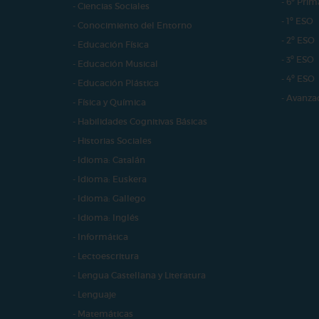
- 6º Prim
- Ciencias Sociales
- 1º ESO
- Conocimiento del Entorno
- 2º ESO
- Educación Física
- 3º ESO
- Educación Musical
- 4º ESO
- Educación Plástica
- Avanza
- Física y Química
- Habilidades Cognitivas Básicas
- Historias Sociales
- Idioma: Catalán
- Idioma: Euskera
- Idioma: Gallego
- Idioma: Inglés
- Informática
- Lectoescritura
- Lengua Castellana y Literatura
- Lenguaje
- Matemáticas