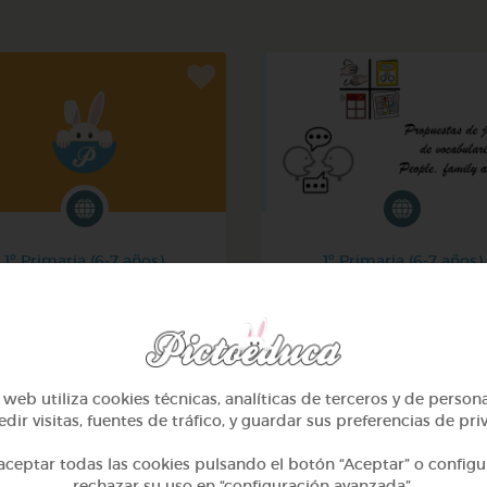
1º Primaria (6-7 años)
1º Primaria (6-7 años)
La ropa - the clothes
Inglés: people, family & 
@Joaquin2204
@GrupoAdapta
web utiliza cookies técnicas, analíticas de terceros y de person
dir visitas, fuentes de tráfico, y guardar sus preferencias de pri
ceptar todas las cookies pulsando el botón “Aceptar” o configu
rechazar su uso en “configuración avanzada”.