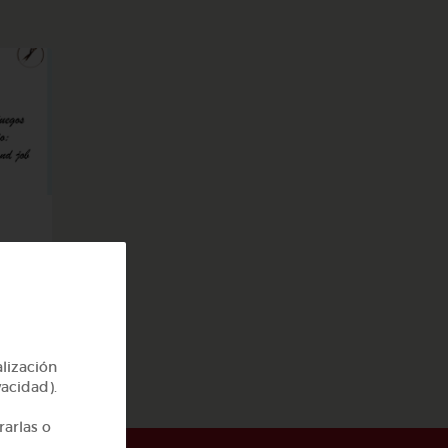
job
alización
vacidad).
rarlas o