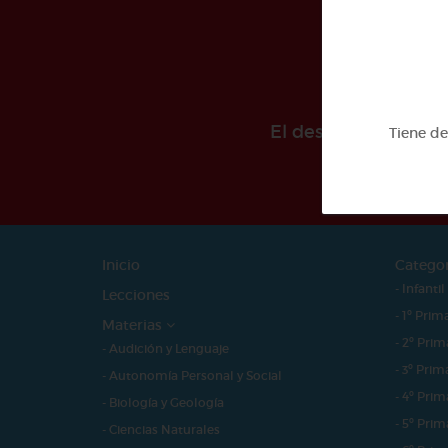
El desarollo de est
Tiene d
Inicio
Catego
- Infantil
Lecciones
- 1º Prim
Materias
- 2º Prim
- Audición y Lenguaje
- 3º Prim
- Autonomía Personal y Social
- 4º Prim
- Biología y Geología
- 5º Prim
- Ciencias Naturales