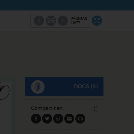
PÁGINAS
26
26/77
DOCS (9)
Compartir en