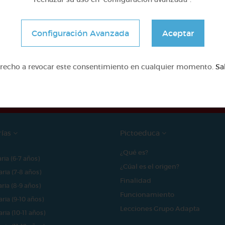
Configuración Avanzada
Aceptar
e proyecto ha sido posible gracias al mecenazgo de
erecho a revocar este consentimiento en cualquier momento.
Sa
rías
Pictoeduca
¿Qué es?
aria (6-7 años)
¿Cúal es el origen?
aria (7-8 años)
Finalidad
aria (8-9 años)
Funcionamiento
aria (9-10 años)
Lecciones Grupo Adapta
aria (10-11 años)