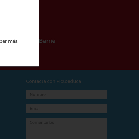
 la Fundación Barrié
ber más
.
Contacta con Pictoeduca