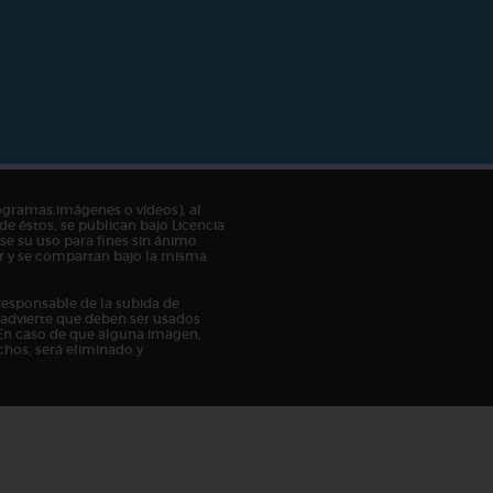
ogramas,imágenes o vídeos), al
de éstos, se publican bajo Licencia
e su uso para fines sin ánimo
tor y se compartan bajo la misma
responsable de la subida de
n advierte que deben ser usados
En caso de que alguna imagen,
chos, será eliminado y