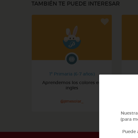
TAMBIÉN TE PUEDE INTERESAR
1º Primaria (6-7 años)
Aprendemos los colores en
ingles
@jimesolar_
Nuestra 
(para me
Puede a