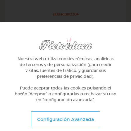
@Joaquin2204
Nuestra web utiliza cookies técnicas, analíticas
de terceros y de personalización (para medir
visitas, fuentes de tráfico, y guardar sus
preferencias de privacidad).
Puede aceptar todas las cookies pulsando el
botón “Aceptar” o configurarlas o rechazar su uso
en “configuración avanzada”.
1º Primaria (6-7 años)
Inglés: people, family & job
Configuración Avanzada