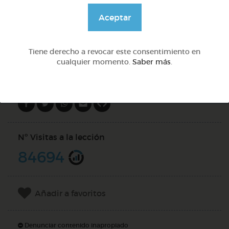
@GrupoAdapta
Aceptar
DOCS (9)
Tiene derecho a revocar este consentimiento en
cualquier momento.
Saber más
.
Compartir en
Nº Visitas a la lección
84694
Añadir a favoritos
Denunciar contenido inapropiado