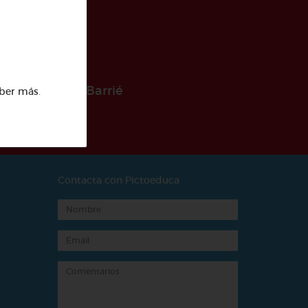
 la Fundación Barrié
ber más
.
Contacta con Pictoeduca