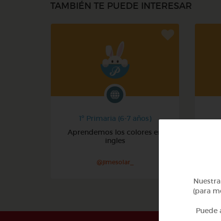
TAMBIÉN TE PUEDE INTERESAR
1º Primaria (6-7 años)
Aprendemos los colores en
ingles
@jimesolar_
Nuestra 
(para me
Puede a