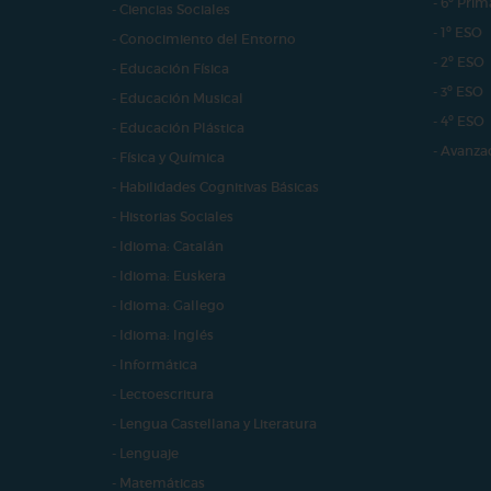
- 6º Prim
- Ciencias Sociales
- 1º ESO
- Conocimiento del Entorno
- 2º ESO
- Educación Física
- 3º ESO
- Educación Musical
- 4º ESO
- Educación Plástica
- Avanza
- Física y Química
- Habilidades Cognitivas Básicas
- Historias Sociales
- Idioma: Catalán
- Idioma: Euskera
- Idioma: Gallego
- Idioma: Inglés
- Informática
- Lectoescritura
- Lengua Castellana y Literatura
- Lenguaje
- Matemáticas