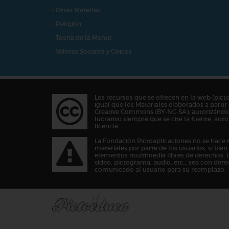
- Otras Materias
- Religión
- Teoría de la Mente
- Valores Sociales y Cívicos
Los recursos que se ofrecen en la web (pict
igual que los Materiales elaborados a partir 
Creative Commons (BY-NC-SA), autorizándos
lucrativo siempre que se cite la fuente, au
licencia.
La Fundación Pictoaplicaciones no se hace 
materiales por parte de los usuarios, si bie
elementos multimedia libres de derechos. 
vídeo, pictograma, audio, etc… sea con dere
comunicado al usuario para su reemplazo.