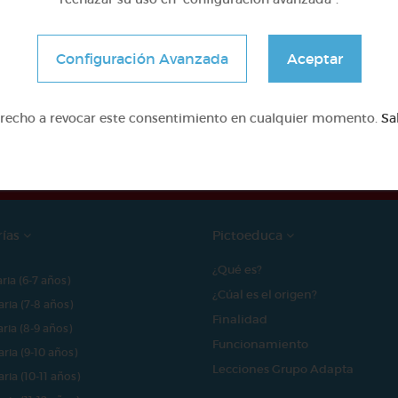
Configuración Avanzada
Aceptar
e proyecto ha sido posible gracias al mecenazgo de
erecho a revocar este consentimiento en cualquier momento.
Sa
rías
Pictoeduca
¿Qué es?
aria (6-7 años)
¿Cúal es el origen?
aria (7-8 años)
Finalidad
aria (8-9 años)
Funcionamiento
aria (9-10 años)
Lecciones Grupo Adapta
aria (10-11 años)