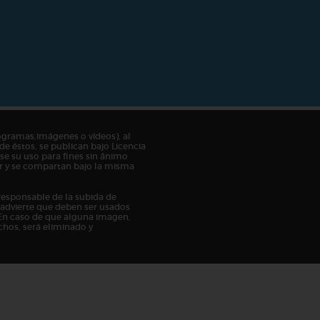
ogramas,imágenes o vídeos), al
de éstos, se publican bajo Licencia
e su uso para fines sin ánimo
tor y se compartan bajo la misma
responsable de la subida de
n advierte que deben ser usados
En caso de que alguna imagen,
chos, será eliminado y