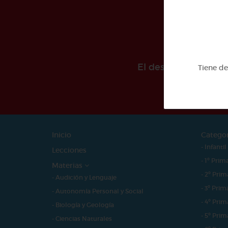
El desarollo de est
Tiene d
Inicio
Catego
- Infantil
Lecciones
- 1º Prim
Materias
- 2º Prim
- Audición y Lenguaje
- 3º Prim
- Autonomía Personal y Social
- 4º Prim
- Biología y Geología
- 5º Prim
- Ciencias Naturales