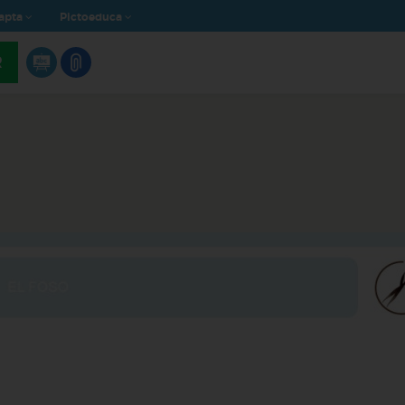
apta
Pictoeduca
R