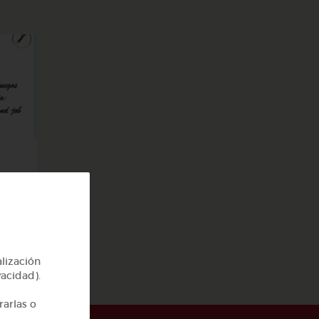
job
alización
vacidad).
rarlas o