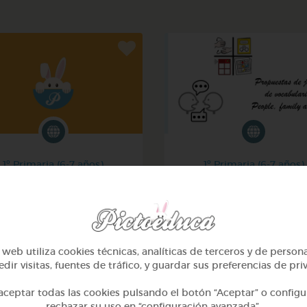
1º Primaria (6-7 años)
1º Primaria (6-7 años)
La ropa - the clothes
Inglés: people, family & 
@Joaquin2204
@GrupoAdapta
web utiliza cookies técnicas, analíticas de terceros y de person
dir visitas, fuentes de tráfico, y guardar sus preferencias de pri
ceptar todas las cookies pulsando el botón “Aceptar” o configu
rechazar su uso en “configuración avanzada”.