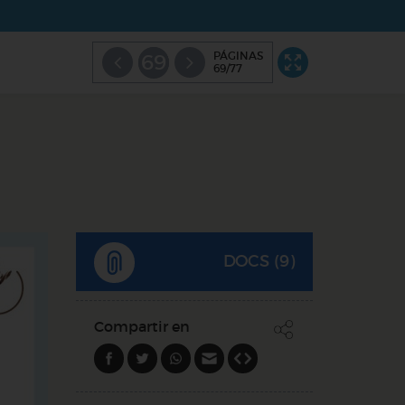
PÁGINAS
69
69/77
DOCS (9)
Compartir en