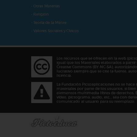
- Otras Materias
- Religión
- Teoría de la Mente
- Valores Sociales y Cívicos
Los recursos que se ofrecen en la web (pict
igual que los Materiales elaborados a partir 
Creative Commons (BY-NC-SA), autorizándos
lucrativo siempre que se cite la fuente, au
licencia.
La Fundación Pictoaplicaciones no se hace 
materiales por parte de los usuarios, si bie
elementos multimedia libres de derechos. 
vídeo, pictograma, audio, etc… sea con dere
comunicado al usuario para su reemplazo.