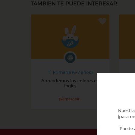
TAMBIÉN TE PUEDE INTERESAR
1º Primaria (6-7 años)
Aprendemos los colores en
ingles
@jimesolar_
Nuestra 
(para me
Puede a