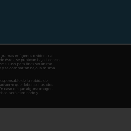
ogramas,imágenes o vídeos), al
de éstos, se publican bajo Licencia
e su uso para fines sin ánimo
tor y se compartan bajo la misma
responsable de la subida de
n advierte que deben ser usados
En caso de que alguna imagen,
chos, será eliminado y