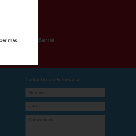
 la Fundación Barrié
ber más
.
Contacta con Pictoeduca