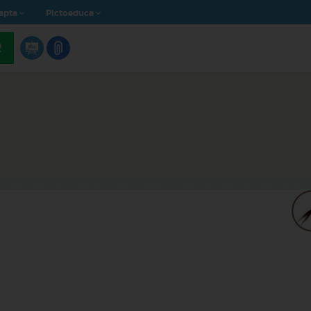
apta
Pictoeduca
R