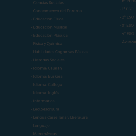
- 6º Prim
- Ciencias Sociales
- 1º ESO
- Conocimiento del Entorno
- 2º ESO
- Educación Física
- 3º ESO
- Educación Musical
- 4º ESO
- Educación Plástica
- Avanza
- Física y Química
- Habilidades Cognitivas Básicas
- Historias Sociales
- Idioma: Catalán
- Idioma: Euskera
- Idioma: Gallego
- Idioma: Inglés
- Informática
- Lectoescritura
- Lengua Castellana y Literatura
- Lenguaje
- Matemáticas