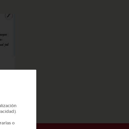
job
alización
vacidad).
rarlas o