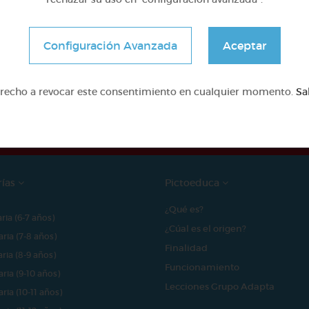
Configuración Avanzada
Aceptar
e proyecto ha sido posible gracias al mecenazgo de
erecho a revocar este consentimiento en cualquier momento.
Sa
rías
Pictoeduca
¿Qué es?
aria (6-7 años)
¿Cúal es el origen?
aria (7-8 años)
Finalidad
aria (8-9 años)
Funcionamiento
aria (9-10 años)
Lecciones Grupo Adapta
aria (10-11 años)