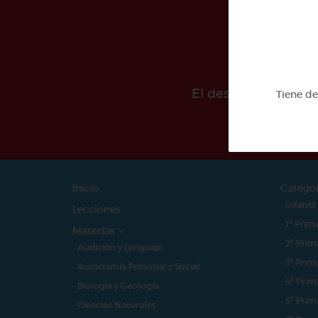
El desarollo de est
Tiene d
Inicio
Catego
- Infantil
Lecciones
- 1º Prim
Materias
- 2º Prim
- Audición y Lenguaje
- 3º Prim
- Autonomía Personal y Social
- 4º Prim
- Biología y Geología
- 5º Prim
- Ciencias Naturales