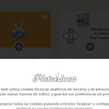
1º Primaria (6-7 años)
1º Primaria (6-7 años)
La ropa - the clothes
Inglés: people, family & 
@Joaquin2204
@GrupoAdapta
web utiliza cookies técnicas, analíticas de terceros y de person
dir visitas, fuentes de tráfico, y guardar sus preferencias de pri
ceptar todas las cookies pulsando el botón “Aceptar” o configu
rechazar su uso en “configuración avanzada”.