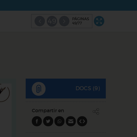
PÁGINAS
49
49/77
DOCS (9)
Compartir en