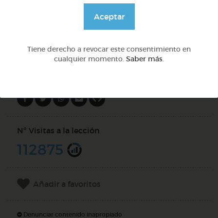
@GrupoAdapta
Aceptar
DOCS (2)
Tiene derecho a revocar este consentimiento en
cualquier momento.
Saber más
.
Compartir en
Nº Visitas a la lección
112875
Añadir a favoritos
Denunciar contenido inapropiado