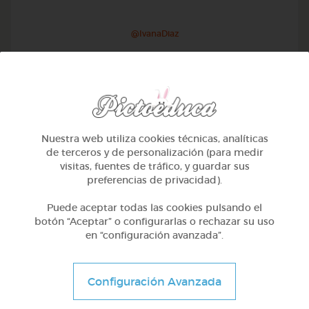
@IvanaDiaz
Nuestra web utiliza cookies técnicas, analíticas
de terceros y de personalización (para medir
visitas, fuentes de tráfico, y guardar sus
preferencias de privacidad).
Puede aceptar todas las cookies pulsando el
botón “Aceptar” o configurarlas o rechazar su uso
en “configuración avanzada”.
1º Primaria (6-7 años)
Educación vial en galego
Configuración Avanzada