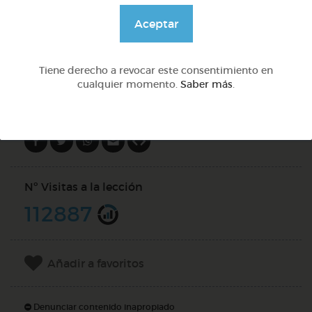
@GrupoAdapta
Aceptar
DOCS (2)
Tiene derecho a revocar este consentimiento en
cualquier momento.
Saber más
.
Compartir en
Nº Visitas a la lección
112887
Añadir a favoritos
Denunciar contenido inapropiado