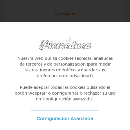
@IvanaDiaz
Nuestra web utiliza cookies técnicas, analíticas
de terceros y de personalización (para medir
visitas, fuentes de tráfico, y guardar sus
preferencias de privacidad).
Puede aceptar todas las cookies pulsando el
botón “Aceptar” o configurarlas o rechazar su uso
en “configuración avanzada”.
1º Primaria (6-7 años)
Educación vial en galego
Configuración Avanzada