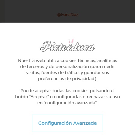
@IvanaDiaz
Nuestra web utiliza cookies técnicas, analíticas
de terceros y de personalización (para medir
visitas, fuentes de tráfico, y guardar sus
preferencias de privacidad).
Puede aceptar todas las cookies pulsando el
botón “Aceptar” o configurarlas o rechazar su uso
en “configuración avanzada”.
1º Primaria (6-7 años)
Educación vial en galego
Configuración Avanzada