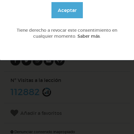
@GrupoAdapta
Aceptar
DOCS (2)
Tiene derecho a revocar este consentimiento en
cualquier momento.
Saber más
.
Compartir en
Nº Visitas a la lección
112882
Añadir a favoritos
Denunciar contenido inapropiado