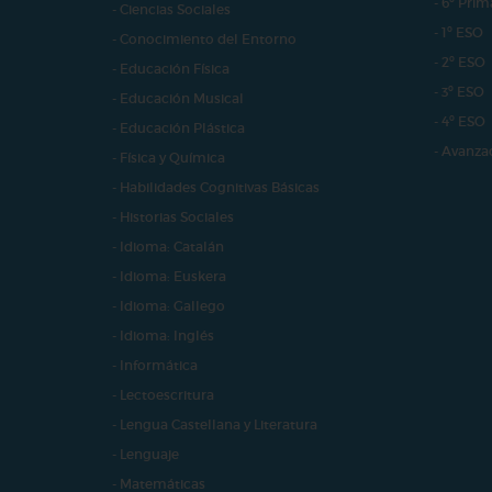
- 6º Prim
- Ciencias Sociales
- 1º ESO
- Conocimiento del Entorno
- 2º ESO
- Educación Física
- 3º ESO
- Educación Musical
- 4º ESO
- Educación Plástica
- Avanza
- Física y Química
- Habilidades Cognitivas Básicas
- Historias Sociales
- Idioma: Catalán
- Idioma: Euskera
- Idioma: Gallego
- Idioma: Inglés
- Informática
- Lectoescritura
- Lengua Castellana y Literatura
- Lenguaje
- Matemáticas