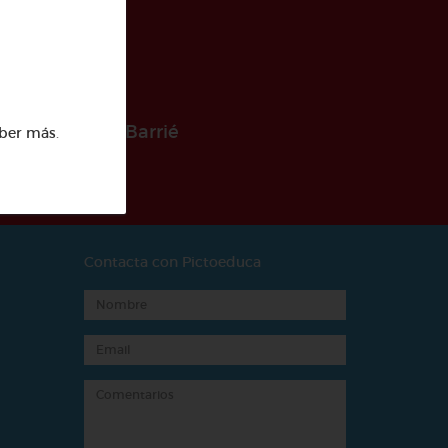
 la Fundación Barrié
ber más
.
Contacta con Pictoeduca