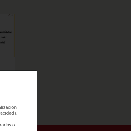
go
alización
vacidad).
rarlas o