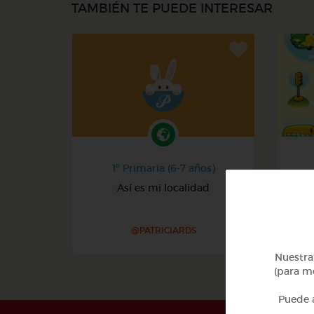
TAMBIÉN TE PUEDE INTERESAR
1º Primaria (6-7 años)
Así es mi localidad
@PATRICIARDS
Nuestra 
(para me
Puede a