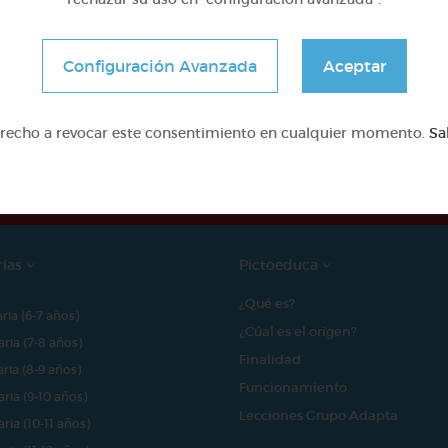
Configuración Avanzada
Aceptar
e proyecto ha sido posible gracias al mecenazgo de
erecho a revocar este consentimiento en cualquier momento.
Sa
rías
Pictoeduca
¿Qué es?
aria (6-7 años)
¿Cúal es el origen?
aria (7-8 años)
Finalidad
aria (8-9 años)
Funcionamiento
aria (9-10 años)
Lecciones Grupo Adapta
aria (10-11 años)