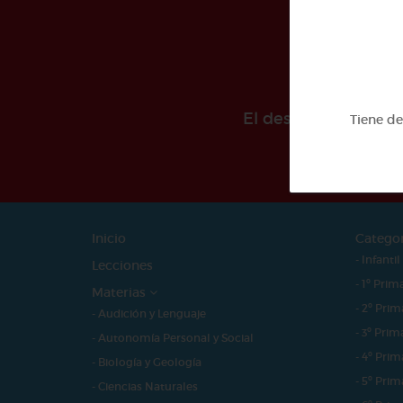
El desarollo de est
Tiene d
Inicio
Catego
- Infantil
Lecciones
- 1º Prim
Materias
- 2º Prim
- Audición y Lenguaje
- 3º Prim
- Autonomía Personal y Social
- 4º Prim
- Biología y Geología
- 5º Prim
- Ciencias Naturales