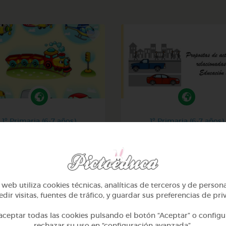
1º Primaria (6-7 años)
1º Primaria (6-7 años)
Los transportes
Educación vial en gale
@IvanaDiaz
@GrupoAdapta
web utiliza cookies técnicas, analíticas de terceros y de person
dir visitas, fuentes de tráfico, y guardar sus preferencias de pri
ceptar todas las cookies pulsando el botón “Aceptar” o configu
rechazar su uso en “configuración avanzada”.