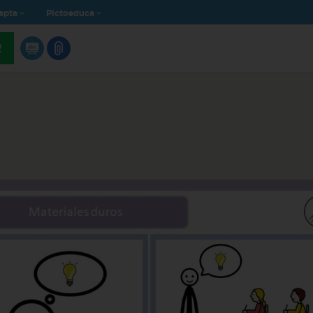
apta
Pictoeduca
R