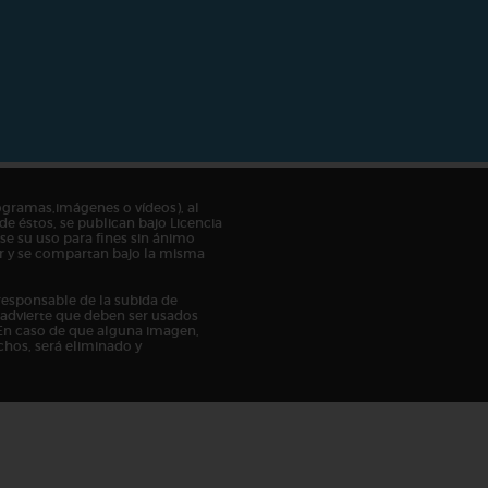
ogramas,imágenes o vídeos), al
de éstos, se publican bajo Licencia
e su uso para fines sin ánimo
tor y se compartan bajo la misma
responsable de la subida de
n advierte que deben ser usados
En caso de que alguna imagen,
chos, será eliminado y