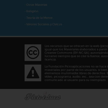
- Otras Materias
- Religión
- Teoría de la Mente
- Valores Sociales y Cívicos
Los recursos que se ofrecen en la web (pict
igual que los Materiales elaborados a partir 
Creative Commons (BY-NC-SA), autorizándos
lucrativo siempre que se cite la fuente, au
licencia.
La Fundación Pictoaplicaciones no se hace 
materiales por parte de los usuarios, si bie
elementos multimedia libres de derechos. 
vídeo, pictograma, audio, etc… sea con dere
comunicado al usuario para su reemplazo.