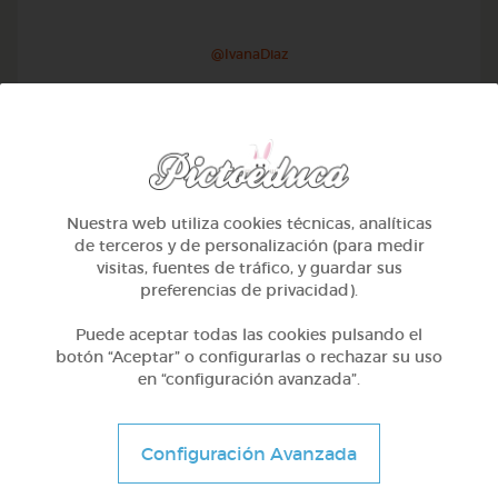
@IvanaDiaz
Nuestra web utiliza cookies técnicas, analíticas
de terceros y de personalización (para medir
visitas, fuentes de tráfico, y guardar sus
preferencias de privacidad).
Puede aceptar todas las cookies pulsando el
botón “Aceptar” o configurarlas o rechazar su uso
en “configuración avanzada”.
1º Primaria (6-7 años)
Educación vial en galego
Configuración Avanzada