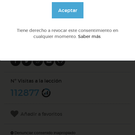
@GrupoAdapta
Aceptar
DOCS (2)
Tiene derecho a revocar este consentimiento en
cualquier momento.
Saber más
.
Compartir en
Nº Visitas a la lección
112877
Añadir a favoritos
Denunciar contenido inapropiado