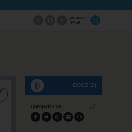
PÁGINAS
13
13/109
DOCS (2)
Compartir en