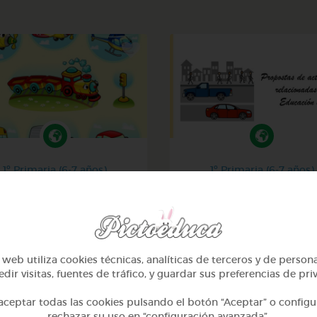
1º Primaria (6-7 años)
1º Primaria (6-7 años)
Los transportes
Educación vial en gale
@IvanaDiaz
@GrupoAdapta
web utiliza cookies técnicas, analíticas de terceros y de person
dir visitas, fuentes de tráfico, y guardar sus preferencias de pri
ceptar todas las cookies pulsando el botón “Aceptar” o configu
rechazar su uso en “configuración avanzada”.