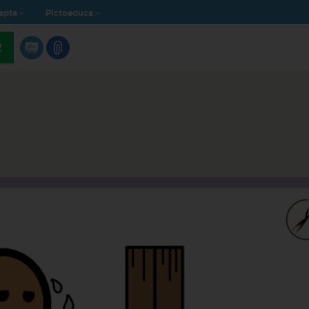
apta
Pictoeduca
R