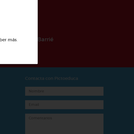
 la Fundación Barrié
ber más
.
Contacta con Pictoeduca