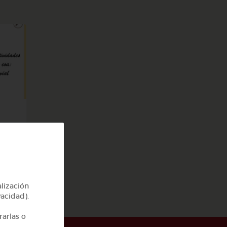
go
alización
vacidad).
rarlas o