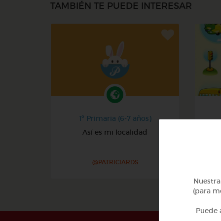
TAMBIÉN TE PUEDE INTERESAR
1º Primaria (6-7 años)
Así es mi localidad
@PATRICIARDS
Nuestra 
(para me
Puede a