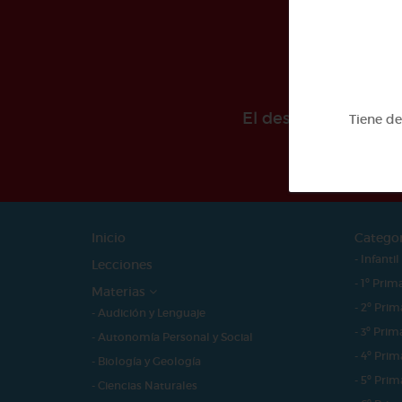
El desarollo de est
Tiene d
Inicio
Catego
- Infantil
Lecciones
- 1º Prim
Materias
- 2º Prim
- Audición y Lenguaje
- 3º Prim
- Autonomía Personal y Social
- 4º Prim
- Biología y Geología
- 5º Prim
- Ciencias Naturales