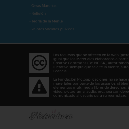
- Otras Materias
- Religión
- Teoría de la Mente
- Valores Sociales y Cívicos
Los recursos que se ofrecen en la web (pict
igual que los Materiales elaborados a partir 
Creative Commons (BY-NC-SA), autorizándos
lucrativo siempre que se cite la fuente, au
licencia.
La Fundación Pictoaplicaciones no se hace 
materiales por parte de los usuarios, si bie
elementos multimedia libres de derechos. 
vídeo, pictograma, audio, etc… sea con dere
comunicado al usuario para su reemplazo.