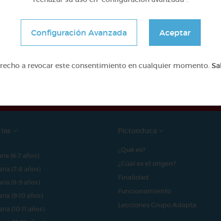
Configuración Avanzada
Aceptar
e proyecto ha sido posible gracias al mecenazgo de
erecho a revocar este consentimiento en cualquier momento.
Sa
rías
Pictoeduca
¿Qué es?
aria (6-7 años)
¿Cúal es el origen?
aria (7-8 años)
Finalidad
aria (8-9 años)
Funcionamiento
aria (9-10 años)
Lecciones Grupo Adapta
aria (10-11 años)