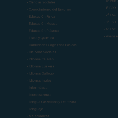
- 6º Prim
- Ciencias Sociales
- 1º ESO
- Conocimiento del Entorno
- 2º ESO
- Educación Física
- 3º ESO
- Educación Musical
- 4º ESO
- Educación Plástica
- Avanza
- Física y Química
- Habilidades Cognitivas Básicas
- Historias Sociales
- Idioma: Catalán
- Idioma: Euskera
- Idioma: Gallego
- Idioma: Inglés
- Informática
- Lectoescritura
- Lengua Castellana y Literatura
- Lenguaje
- Matemáticas