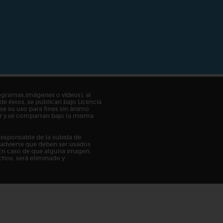
ogramas,imágenes o vídeos), al
de éstos, se publican bajo Licencia
e su uso para fines sin ánimo
tor y se compartan bajo la misma
responsable de la subida de
n advierte que deben ser usados
En caso de que alguna imagen,
chos, será eliminado y