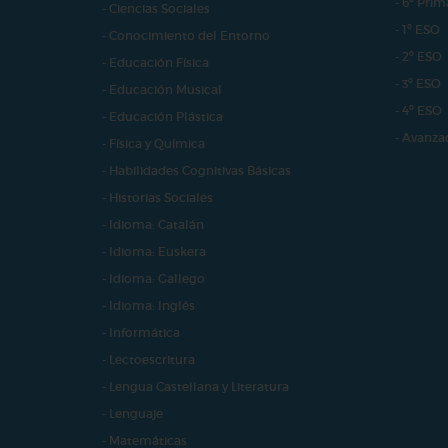
- 6º Prim
- Ciencias Sociales
- 1º ESO
- Conocimiento del Entorno
- 2º ESO
- Educación Física
- 3º ESO
- Educación Musical
- 4º ESO
- Educación Plástica
- Avanza
- Física y Química
- Habilidades Cognitivas Básicas
- Historias Sociales
- Idioma: Catalán
- Idioma: Euskera
- Idioma: Gallego
- Idioma: Inglés
- Informática
- Lectoescritura
- Lengua Castellana y Literatura
- Lenguaje
- Matemáticas