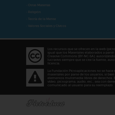
- Otras Materias
- Religión
- Teoría de la Mente
- Valores Sociales y Cívicos
Los recursos que se ofrecen en la web (pict
igual que los Materiales elaborados a partir 
Creative Commons (BY-NC-SA), autorizándos
lucrativo siempre que se cite la fuente, au
licencia.
La Fundación Pictoaplicaciones no se hace 
materiales por parte de los usuarios, si bie
elementos multimedia libres de derechos. 
vídeo, pictograma, audio, etc… sea con dere
comunicado al usuario para su reemplazo.