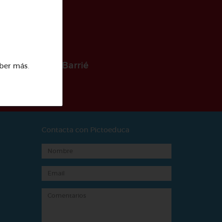
 la Fundación Barrié
ber más
.
Contacta con Pictoeduca