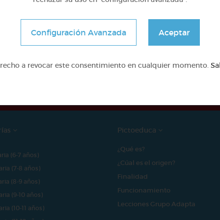
Configuración Avanzada
Aceptar
e proyecto ha sido posible gracias al mecenazgo de
erecho a revocar este consentimiento en cualquier momento.
Sa
rías
Pictoeduca
¿Qué es?
aria (6-7 años)
¿Cúal es el origen?
aria (7-8 años)
Finalidad
aria (8-9 años)
Funcionamiento
aria (9-10 años)
Lecciones Grupo Adapta
aria (10-11 años)