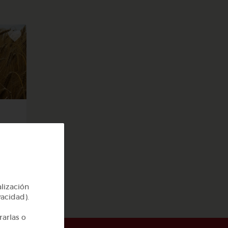
alización
vacidad).
rarlas o