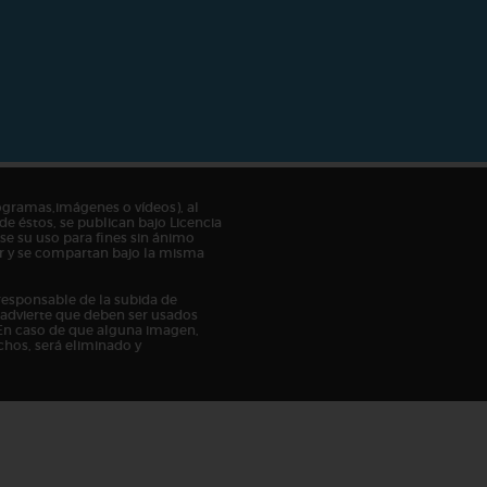
ogramas,imágenes o vídeos), al
de éstos, se publican bajo Licencia
e su uso para fines sin ánimo
tor y se compartan bajo la misma
responsable de la subida de
n advierte que deben ser usados
En caso de que alguna imagen,
chos, será eliminado y