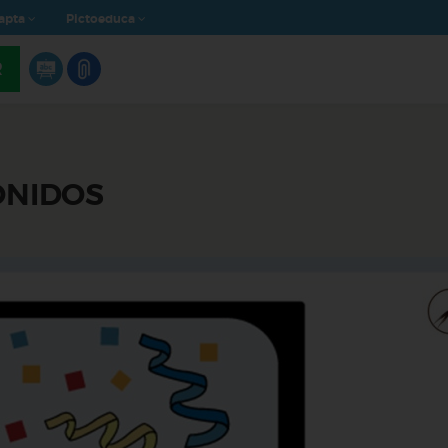
apta
Pictoeduca
R
ONIDOS