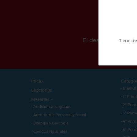
El desarollo de est
Tiene d
Inicio
Catego
- Infantil
Lecciones
- 1º Prim
Materias
- 2º Prim
- Audición y Lenguaje
- 3º Prim
- Autonomía Personal y Social
- 4º Prim
- Biología y Geología
- 5º Prim
- Ciencias Naturales