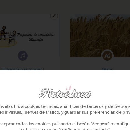
1º Primaria (6-7 años)
Otros
Música, maestro
Sílabas trabadas
@GrupoAdapta
@Webparaelespanol
web utiliza cookies técnicas, analíticas de terceros y de person
dir visitas, fuentes de tráfico, y guardar sus preferencias de pri
ceptar todas las cookies pulsando el botón “Aceptar” o configu
rechazar su uso en “configuración avanzada”.