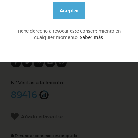
@Webparaelespanol
Aceptar
DOCS (2)
Tiene derecho a revocar este consentimiento en
cualquier momento.
Saber más
.
Compartir en
Nº Visitas a la lección
89416
Añadir a favoritos
Denunciar contenido inapropiado