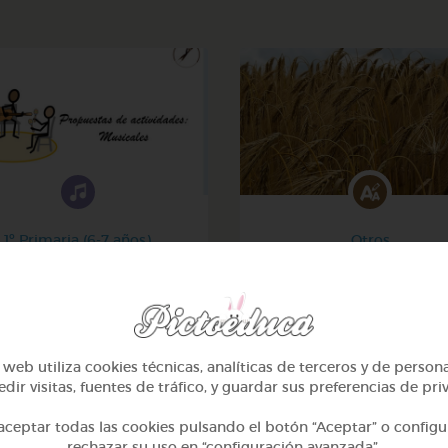
1º Primaria (6-7 años)
Otros
Música, maestro
Sílabas trabadas
@GrupoAdapta
@Webparaelespanol
web utiliza cookies técnicas, analíticas de terceros y de person
dir visitas, fuentes de tráfico, y guardar sus preferencias de pri
ceptar todas las cookies pulsando el botón “Aceptar” o configu
rechazar su uso en “configuración avanzada”.