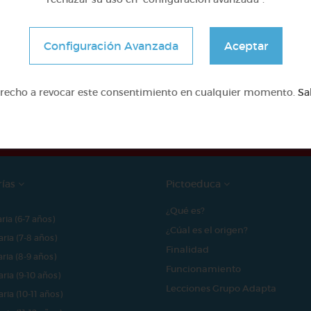
Configuración Avanzada
Aceptar
e proyecto ha sido posible gracias al mecenazgo de
erecho a revocar este consentimiento en cualquier momento.
Sa
rías
Pictoeduca
¿Qué es?
aria (6-7 años)
¿Cúal es el origen?
aria (7-8 años)
Finalidad
aria (8-9 años)
Funcionamiento
aria (9-10 años)
Lecciones Grupo Adapta
aria (10-11 años)