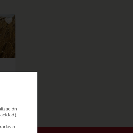
alización
vacidad).
rarlas o