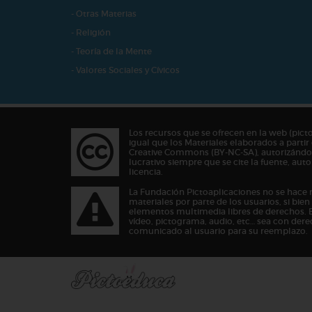
- Otras Materias
- Religión
- Teoría de la Mente
- Valores Sociales y Cívicos
Los recursos que se ofrecen en la web (pict
igual que los Materiales elaborados a partir 
Creative Commons (BY-NC-SA), autorizándos
lucrativo siempre que se cite la fuente, au
licencia.
La Fundación Pictoaplicaciones no se hace 
materiales por parte de los usuarios, si bie
elementos multimedia libres de derechos. 
vídeo, pictograma, audio, etc… sea con dere
comunicado al usuario para su reemplazo.