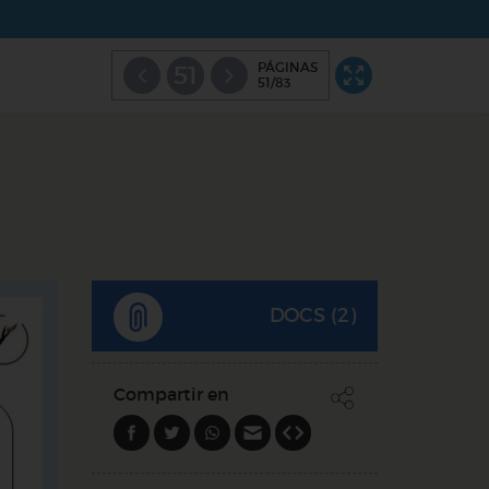
PÁGINAS
51
51/83
DOCS (2)
Compartir en