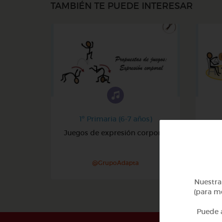
TAMBIÉN TE PUEDE INTERESAR
1º Primaria (6-7 años)
Juegos de expresión corporal
@GrupoAdapta
Nuestra 
(para me
Puede a