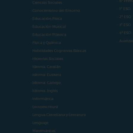
- 6º Prim
- Ciencias Sociales
- 1º ESO
- Conocimiento del Entorno
- 2º ESO
- Educación Física
- 3º ESO
- Educación Musical
- 4º ESO
- Educación Plástica
- Avanza
- Física y Química
- Habilidades Cognitivas Básicas
- Historias Sociales
- Idioma: Catalán
- Idioma: Euskera
- Idioma: Gallego
- Idioma: Inglés
- Informática
- Lectoescritura
- Lengua Castellana y Literatura
- Lenguaje
- Matemáticas