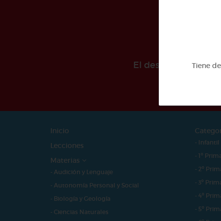
El desarollo de est
Tiene d
Inicio
Catego
- Infantil
Lecciones
- 1º Prim
Materias
- 2º Prim
- Audición y Lenguaje
- 3º Prim
- Autonomía Personal y Social
- 4º Prim
- Biología y Geología
- 5º Prim
- Ciencias Naturales