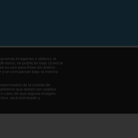
ogramas,imágenes o vídeos), al
de éstos, se publican bajo Licencia
e su uso para fines sin ánimo
tor y se compartan bajo la misma
responsable de la subida de
n advierte que deben ser usados
En caso de que alguna imagen,
chos, será eliminado y