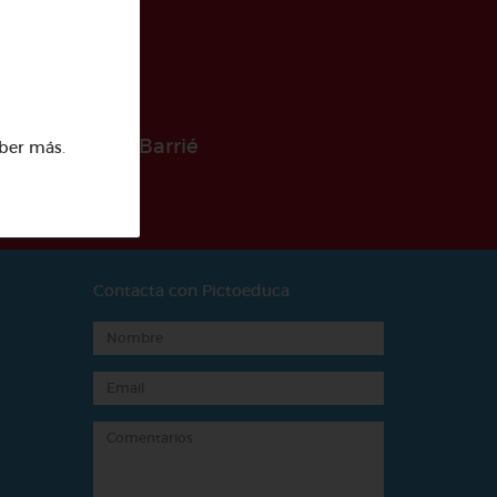
 la Fundación Barrié
ber más
.
Contacta con Pictoeduca