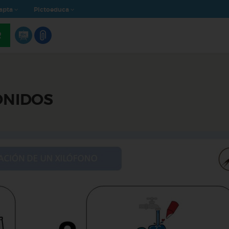
apta
Pictoeduca
R
ONIDOS