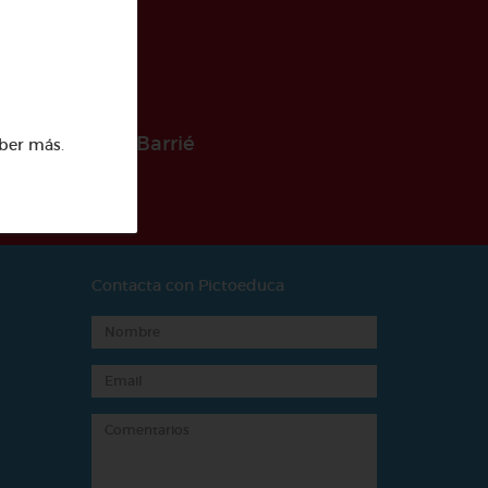
 la Fundación Barrié
ber más
.
Contacta con Pictoeduca