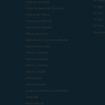
- 6º Prim
- Ciencias Sociales
- 1º ESO
- Conocimiento del Entorno
- 2º ESO
- Educación Física
- 3º ESO
- Educación Musical
- 4º ESO
- Educación Plástica
- Avanza
- Física y Química
- Habilidades Cognitivas Básicas
- Historias Sociales
- Idioma: Catalán
- Idioma: Euskera
- Idioma: Gallego
- Idioma: Inglés
- Informática
- Lectoescritura
- Lengua Castellana y Literatura
- Lenguaje
- Matemáticas