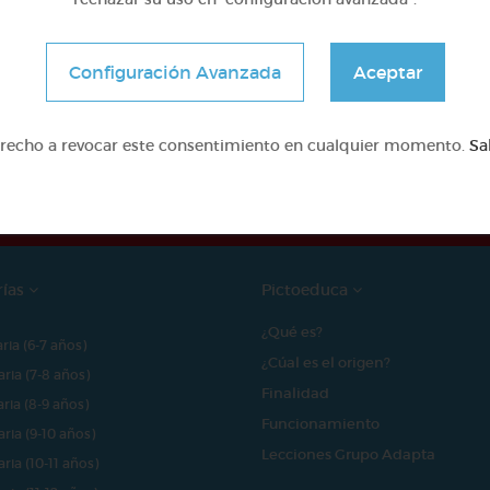
Configuración Avanzada
Aceptar
e proyecto ha sido posible gracias al mecenazgo de
erecho a revocar este consentimiento en cualquier momento.
Sa
rías
Pictoeduca
¿Qué es?
aria (6-7 años)
¿Cúal es el origen?
aria (7-8 años)
Finalidad
aria (8-9 años)
Funcionamiento
aria (9-10 años)
Lecciones Grupo Adapta
aria (10-11 años)