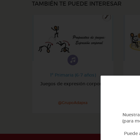
TAMBIÉN TE PUEDE INTERESAR
1º Primaria (6-7 años)
Juegos de expresión corporal
@GrupoAdapta
Nuestra 
(para me
Puede a