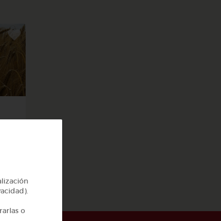
alización
vacidad).
rarlas o