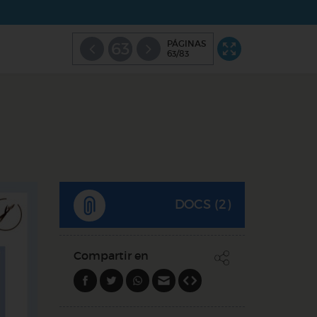
PÁGINAS
63
63/83
DOCS (2)
Compartir en