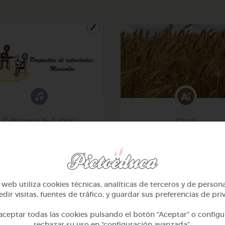
1º Primaria (6-7 años)
Otros
Música, maestro
Sílabas trabadas
@GrupoAdapta
@Webparaelespanol
web utiliza cookies técnicas, analíticas de terceros y de person
dir visitas, fuentes de tráfico, y guardar sus preferencias de pri
ceptar todas las cookies pulsando el botón “Aceptar” o configu
rechazar su uso en “configuración avanzada”.