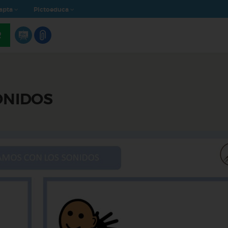
apta
Pictoeduca
R
ONIDOS