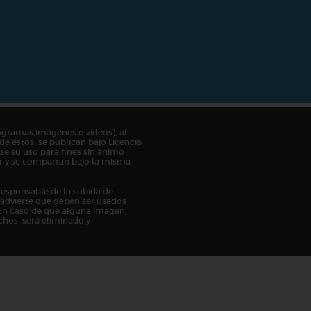
ogramas,imágenes o vídeos), al
de éstos, se publican bajo Licencia
e su uso para fines sin ánimo
tor y se compartan bajo la misma
responsable de la subida de
n advierte que deben ser usados
En caso de que alguna imagen,
chos, será eliminado y