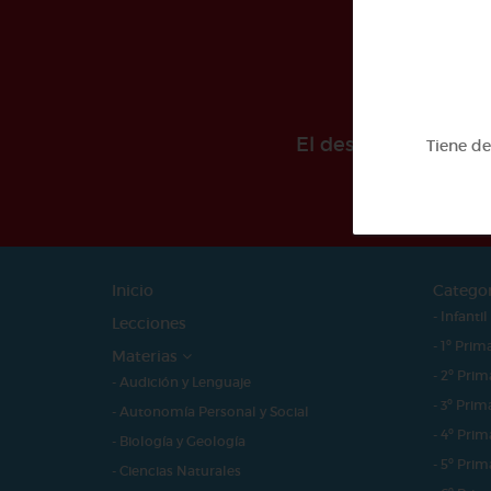
El desarollo de est
Tiene d
Inicio
Catego
- Infantil
Lecciones
- 1º Prim
Materias
- 2º Prim
- Audición y Lenguaje
- 3º Prim
- Autonomía Personal y Social
- 4º Prim
- Biología y Geología
- 5º Prim
- Ciencias Naturales