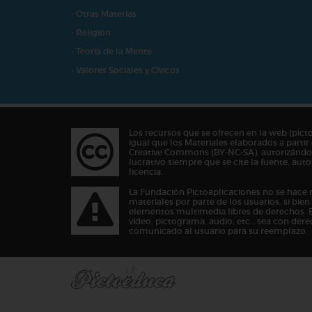
- Otras Materias
- Religión
- Teoría de la Mente
- Valores Sociales y Cívicos
Los recursos que se ofrecen en la web (pict
igual que los Materiales elaborados a partir 
Creative Commons (BY-NC-SA), autorizándos
lucrativo siempre que se cite la fuente, au
licencia.
La Fundación Pictoaplicaciones no se hace 
materiales por parte de los usuarios, si bie
elementos multimedia libres de derechos. 
vídeo, pictograma, audio, etc… sea con dere
comunicado al usuario para su reemplazo.