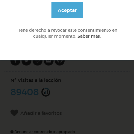
@Webparaelespanol
Aceptar
DOCS (2)
Tiene derecho a revocar este consentimiento en
cualquier momento.
Saber más
.
Compartir en
Nº Visitas a la lección
89408
Añadir a favoritos
Denunciar contenido inapropiado