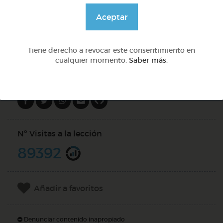
@Webparaelespanol
Aceptar
DOCS (2)
Tiene derecho a revocar este consentimiento en
cualquier momento.
Saber más
.
Compartir en
Nº Visitas a la lección
89392
Añadir a favoritos
Denunciar contenido inapropiado