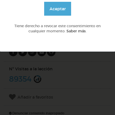
@Webparaelespanol
Aceptar
DOCS (2)
Tiene derecho a revocar este consentimiento en
cualquier momento.
Saber más
.
Compartir en
Nº Visitas a la lección
89354
Añadir a favoritos
Denunciar contenido inapropiado