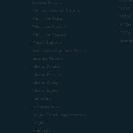
- 6º Prim
- Ciencias Sociales
- 1º ESO
- Conocimiento del Entorno
- 2º ESO
- Educación Física
- 3º ESO
- Educación Musical
- 4º ESO
- Educación Plástica
- Avanza
- Física y Química
- Habilidades Cognitivas Básicas
- Historias Sociales
- Idioma: Catalán
- Idioma: Euskera
- Idioma: Gallego
- Idioma: Inglés
- Informática
- Lectoescritura
- Lengua Castellana y Literatura
- Lenguaje
- Matemáticas