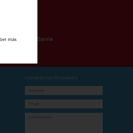
 la Fundación Barrié
ber más
.
Contacta con Pictoeduca