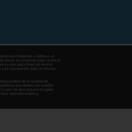
ogramas,imágenes o vídeos), al
de éstos, se publican bajo Licencia
e su uso para fines sin ánimo
tor y se compartan bajo la misma
responsable de la subida de
n advierte que deben ser usados
En caso de que alguna imagen,
chos, será eliminado y