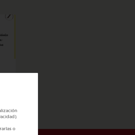
ego
alización
vacidad).
rarlas o