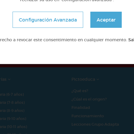
Configuración Avanzada
Aceptar
e proyecto ha sido posible gracias al mecenazgo de
erecho a revocar este consentimiento en cualquier momento.
Sa
rías
Pictoeduca
¿Qué es?
aria (6-7 años)
¿Cúal es el origen?
aria (7-8 años)
Finalidad
aria (8-9 años)
Funcionamiento
aria (9-10 años)
Lecciones Grupo Adapta
aria (10-11 años)