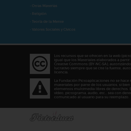
- Otras Materias
- Religión
- Teoría de la Mente
- Valores Sociales y Cívicos
Los recursos que se ofrecen en la web (pict
igual que los Materiales elaborados a partir 
Creative Commons (BY-NC-SA), autorizándos
lucrativo siempre que se cite la fuente, au
licencia.
La Fundación Pictoaplicaciones no se hace 
materiales por parte de los usuarios, si bie
elementos multimedia libres de derechos. 
vídeo, pictograma, audio, etc… sea con dere
comunicado al usuario para su reemplazo.