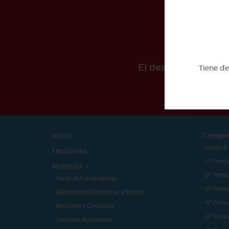
El desarollo de est
Tiene d
Inicio
Catego
- Infantil
Lecciones
- 1º Prim
Materias
- 2º Prim
- Audición y Lenguaje
- 3º Prim
- Autonomía Personal y Social
- 4º Prim
- Biología y Geología
- 5º Prim
- Ciencias Naturales