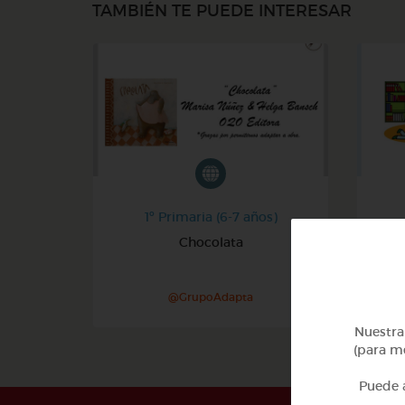
TAMBIÉN TE PUEDE INTERESAR
1º Primaria (6-7 años)
Chocolata
A
@GrupoAdapta
Nuestra 
(para me
Puede a