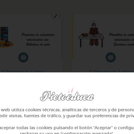
1º Primaria (6-7 años)
1º Primaria (6-7 años)
 nosa biblioteca de aula
Escritura creativa en gal
@GrupoAdapta
@GrupoAdapta
web utiliza cookies técnicas, analíticas de terceros y de person
dir visitas, fuentes de tráfico, y guardar sus preferencias de pri
ceptar todas las cookies pulsando el botón “Aceptar” o configu
rechazar su uso en “configuración avanzada”.