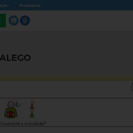
apta
Pictoeduca
R
GALEGO