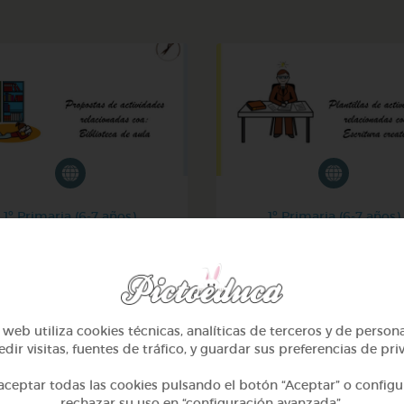
1º Primaria (6-7 años)
1º Primaria (6-7 años)
 nosa biblioteca de aula
Escritura creativa en gal
@GrupoAdapta
@GrupoAdapta
web utiliza cookies técnicas, analíticas de terceros y de person
dir visitas, fuentes de tráfico, y guardar sus preferencias de pri
ceptar todas las cookies pulsando el botón “Aceptar” o configu
rechazar su uso en “configuración avanzada”.