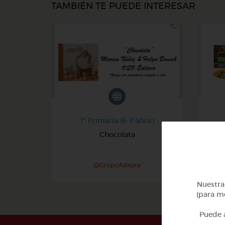
TAMBIÉN TE PUEDE INTERESAR
1º Primaria (6-7 años)
Chocolata
A
@GrupoAdapta
Nuestra 
(para me
Puede a