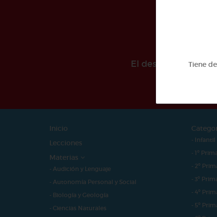
El desarollo de est
Tiene d
Inicio
Catego
- Infantil
Lecciones
- 1º Prim
Materias
- 2º Prim
- Audición y Lenguaje
- 3º Prim
- Autonomía Personal y Social
- 4º Prim
- Biología y Geología
- 5º Prim
- Ciencias Naturales