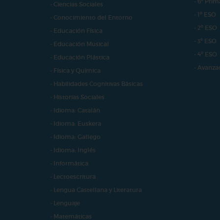
- 6º Prim
- Ciencias Sociales
- 1º ESO
- Conocimiento del Entorno
- 2º ESO
- Educación Física
- 3º ESO
- Educación Musical
- 4º ESO
- Educación Plástica
- Avanza
- Física y Química
- Habilidades Cognitivas Básicas
- Historias Sociales
- Idioma: Catalán
- Idioma: Euskera
- Idioma: Gallego
- Idioma: Inglés
- Informática
- Lectoescritura
- Lengua Castellana y Literatura
- Lenguaje
- Matemáticas