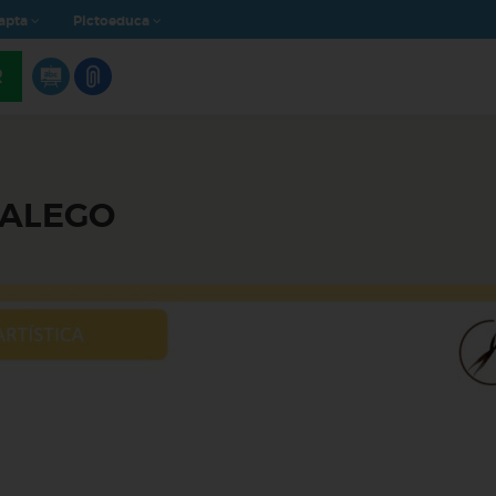
apta
Pictoeduca
R
GALEGO