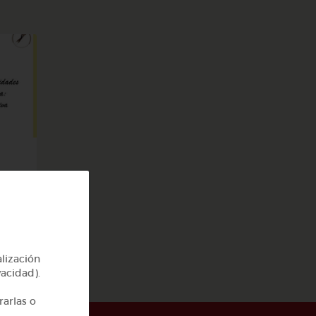
ego
alización
vacidad).
rarlas o