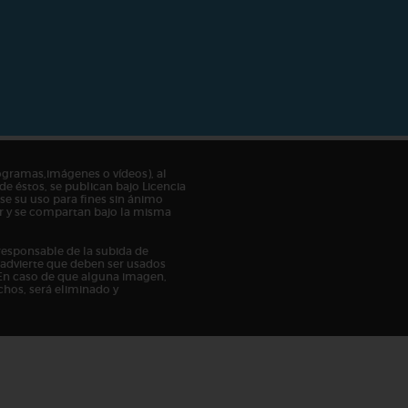
ogramas,imágenes o vídeos), al
de éstos, se publican bajo Licencia
e su uso para fines sin ánimo
tor y se compartan bajo la misma
responsable de la subida de
n advierte que deben ser usados
En caso de que alguna imagen,
chos, será eliminado y