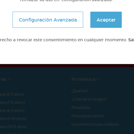
Configuración Avanzada
Aceptar
e proyecto ha sido posible gracias al mecenazgo de
erecho a revocar este consentimiento en cualquier momento.
Sa
rías
Pictoeduca
¿Qué es?
aria (6-7 años)
¿Cúal es el origen?
aria (7-8 años)
Finalidad
aria (8-9 años)
Funcionamiento
aria (9-10 años)
Lecciones Grupo Adapta
aria (10-11 años)