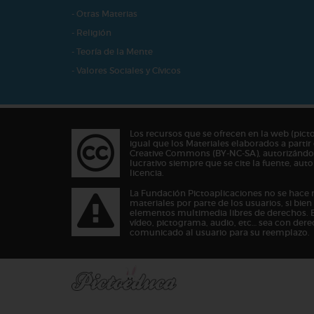
- Otras Materias
- Religión
- Teoría de la Mente
- Valores Sociales y Cívicos
Los recursos que se ofrecen en la web (pict
igual que los Materiales elaborados a partir 
Creative Commons (BY-NC-SA), autorizándos
lucrativo siempre que se cite la fuente, au
licencia.
La Fundación Pictoaplicaciones no se hace 
materiales por parte de los usuarios, si bie
elementos multimedia libres de derechos. 
vídeo, pictograma, audio, etc… sea con dere
comunicado al usuario para su reemplazo.