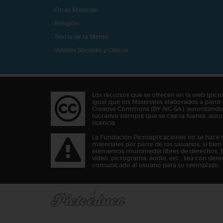
- Otras Materias
- Religión
- Teoría de la Mente
- Valores Sociales y Cívicos
Los recursos que se ofrecen en la web (pict
igual que los Materiales elaborados a partir 
Creative Commons (BY-NC-SA), autorizándos
lucrativo siempre que se cite la fuente, au
licencia.
La Fundación Pictoaplicaciones no se hace 
materiales por parte de los usuarios, si bie
elementos multimedia libres de derechos. 
vídeo, pictograma, audio, etc… sea con dere
comunicado al usuario para su reemplazo.