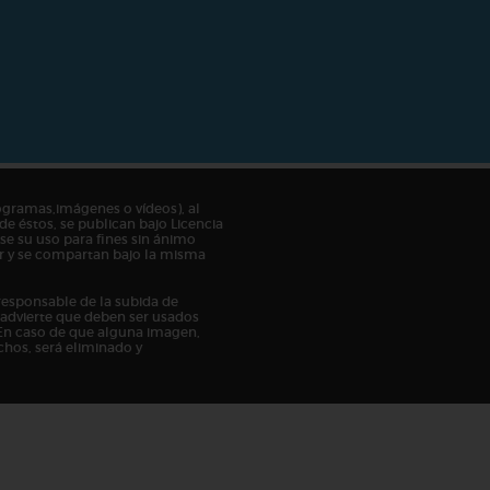
ogramas,imágenes o vídeos), al
de éstos, se publican bajo Licencia
e su uso para fines sin ánimo
tor y se compartan bajo la misma
responsable de la subida de
n advierte que deben ser usados
En caso de que alguna imagen,
chos, será eliminado y