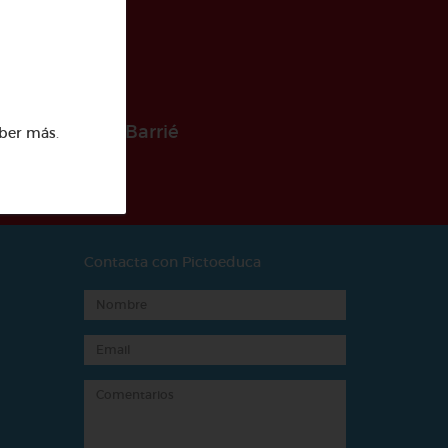
 la Fundación Barrié
ber más
.
Contacta con Pictoeduca