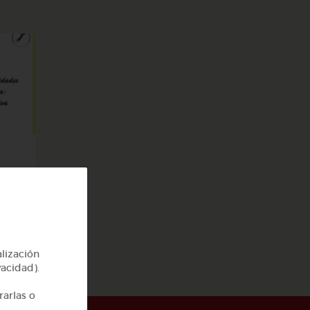
ego
alización
vacidad).
rarlas o