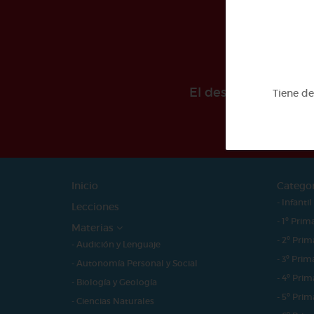
El desarollo de est
Tiene d
Inicio
Catego
- Infantil
Lecciones
- 1º Prim
Materias
- 2º Prim
- Audición y Lenguaje
- 3º Prim
- Autonomía Personal y Social
- 4º Prim
- Biología y Geología
- 5º Prim
- Ciencias Naturales