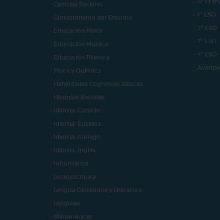
- 6º Prim
- Ciencias Sociales
- 1º ESO
- Conocimiento del Entorno
- 2º ESO
- Educación Física
- 3º ESO
- Educación Musical
- 4º ESO
- Educación Plástica
- Avanza
- Física y Química
- Habilidades Cognitivas Básicas
- Historias Sociales
- Idioma: Catalán
- Idioma: Euskera
- Idioma: Gallego
- Idioma: Inglés
- Informática
- Lectoescritura
- Lengua Castellana y Literatura
- Lenguaje
- Matemáticas