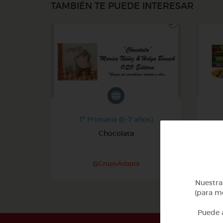
TAMBIÉN TE PUEDE INTERESAR
1º Primaria (6-7 años)
Chocolata
A
@GrupoAdapta
Nuestra 
(para me
Puede a