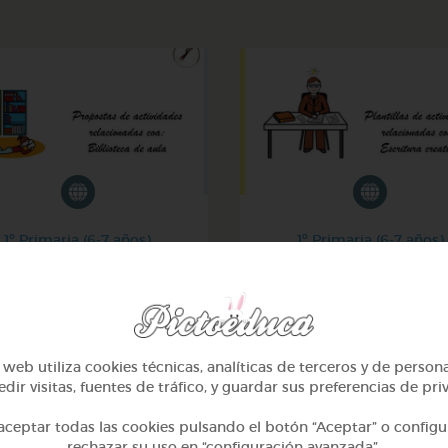
1º Primaria (6-7 años)
1º Primaria (6-7 años)
 nosa biblioteca de aula
Escritura creativa en gal
@GrupoAdapta
@GrupoAdapta
web utiliza cookies técnicas, analíticas de terceros y de person
dir visitas, fuentes de tráfico, y guardar sus preferencias de pri
ceptar todas las cookies pulsando el botón “Aceptar” o configu
rechazar su uso en “configuración avanzada”.