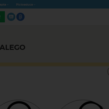
apta
Pictoeduca
R
GALEGO