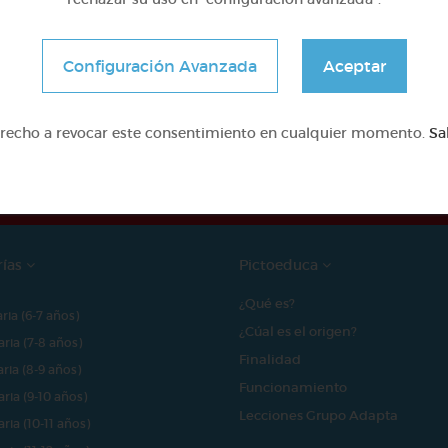
Configuración Avanzada
Aceptar
e proyecto ha sido posible gracias al mecenazgo de
erecho a revocar este consentimiento en cualquier momento.
Sa
rías
Pictoeduca
¿Qué es?
aria (6-7 años)
¿Cúal es el origen?
aria (7-8 años)
Finalidad
aria (8-9 años)
Funcionamiento
aria (9-10 años)
Lecciones Grupo Adapta
aria (10-11 años)