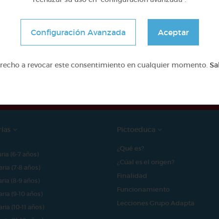
Configuración Avanzada
Aceptar
e proyecto ha sido posible gracias al mecenazgo de
erecho a revocar este consentimiento en cualquier momento.
Sa
rías
Pictoeduca
¿Qué es?
aria (6-7 años)
¿Cúal es el origen?
aria (7-8 años)
Finalidad
aria (8-9 años)
Funcionamiento
aria (9-10 años)
Lecciones Grupo Adapta
aria (10-11 años)