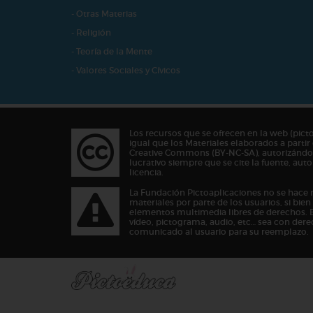
- Otras Materias
- Religión
- Teoría de la Mente
- Valores Sociales y Cívicos
Los recursos que se ofrecen en la web (pict
igual que los Materiales elaborados a partir 
Creative Commons (BY-NC-SA), autorizándos
lucrativo siempre que se cite la fuente, au
licencia.
La Fundación Pictoaplicaciones no se hace 
materiales por parte de los usuarios, si bie
elementos multimedia libres de derechos. 
vídeo, pictograma, audio, etc… sea con dere
comunicado al usuario para su reemplazo.