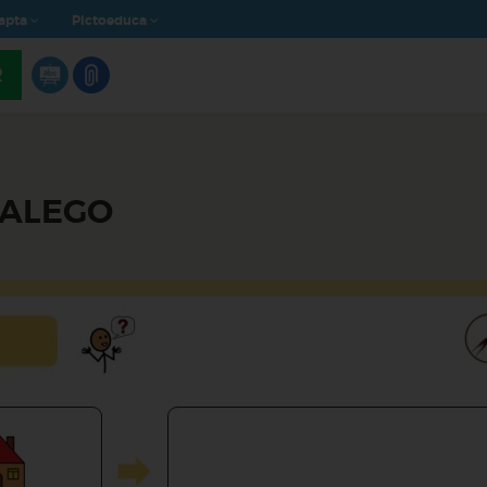
apta
Pictoeduca
R
GALEGO