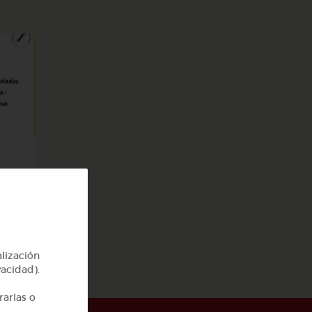
ego
alización
vacidad).
rarlas o