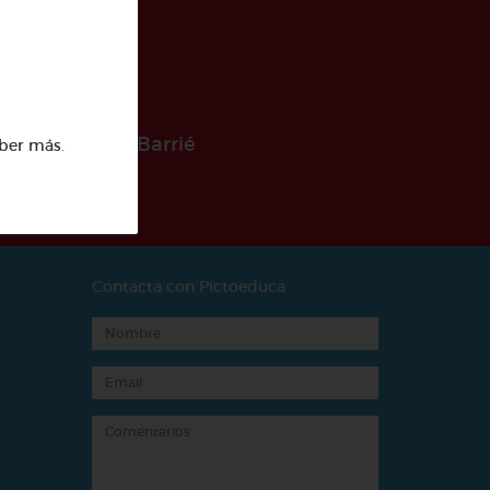
 la Fundación Barrié
ber más
.
Contacta con Pictoeduca