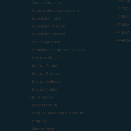
- 6º Prim
- Ciencias Sociales
- 1º ESO
- Conocimiento del Entorno
- 2º ESO
- Educación Física
- 3º ESO
- Educación Musical
- 4º ESO
- Educación Plástica
- Avanza
- Física y Química
- Habilidades Cognitivas Básicas
- Historias Sociales
- Idioma: Catalán
- Idioma: Euskera
- Idioma: Gallego
- Idioma: Inglés
- Informática
- Lectoescritura
- Lengua Castellana y Literatura
- Lenguaje
- Matemáticas