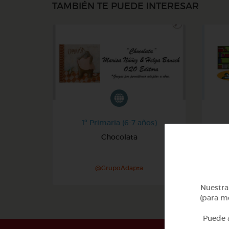
TAMBIÉN TE PUEDE INTERESAR
1º Primaria (6-7 años)
Chocolata
A
@GrupoAdapta
Nuestra 
(para me
Puede a