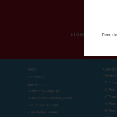
El desarollo de est
Tiene d
Inicio
Catego
- Infantil
Lecciones
- 1º Prim
Materias
- 2º Prim
- Audición y Lenguaje
- 3º Prim
- Autonomía Personal y Social
- 4º Prim
- Biología y Geología
- 5º Prim
- Ciencias Naturales