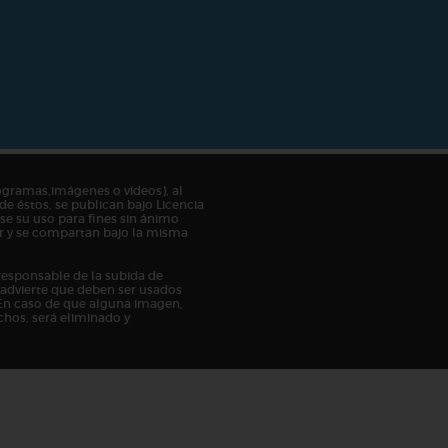
ogramas,imágenes o vídeos), al
de éstos, se publican bajo Licencia
e su uso para fines sin ánimo
tor y se compartan bajo la misma
responsable de la subida de
n advierte que deben ser usados
En caso de que alguna imagen,
chos, será eliminado y