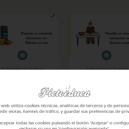
1º Primaria (6-7 años)
1º Primaria (6-7 años)
 nosa biblioteca de aula
Escritura creativa en gal
@GrupoAdapta
@GrupoAdapta
web utiliza cookies técnicas, analíticas de terceros y de person
dir visitas, fuentes de tráfico, y guardar sus preferencias de pri
ceptar todas las cookies pulsando el botón “Aceptar” o configu
rechazar su uso en “configuración avanzada”.