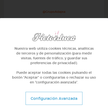
@GrupoAdapta
Nuestra web utiliza cookies técnicas, analíticas
de terceros y de personalización (para medir
visitas, fuentes de tráfico, y guardar sus
preferencias de privacidad).
Puede aceptar todas las cookies pulsando el
botón “Aceptar” o configurarlas o rechazar su uso
en “configuración avanzada”.
1º Primaria (6-7 años)
Escritura creativa en galego
Configuración Avanzada