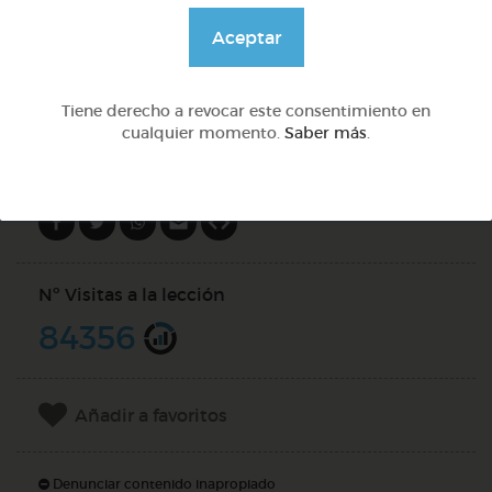
@GrupoAdapta
Aceptar
DOCS (2)
Tiene derecho a revocar este consentimiento en
cualquier momento.
Saber más
.
Compartir en
Nº Visitas a la lección
84356
Añadir a favoritos
Denunciar contenido inapropiado