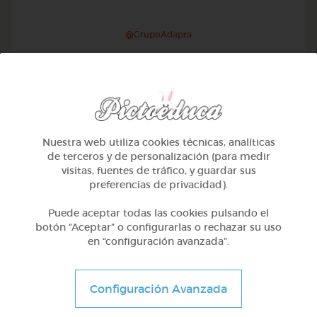
@GrupoAdapta
Nuestra web utiliza cookies técnicas, analíticas
de terceros y de personalización (para medir
visitas, fuentes de tráfico, y guardar sus
preferencias de privacidad).
Puede aceptar todas las cookies pulsando el
botón “Aceptar” o configurarlas o rechazar su uso
en “configuración avanzada”.
1º Primaria (6-7 años)
Escritura creativa en galego
Configuración Avanzada