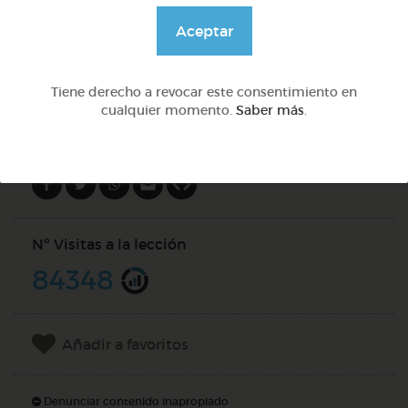
@GrupoAdapta
Aceptar
DOCS (2)
Tiene derecho a revocar este consentimiento en
cualquier momento.
Saber más
.
Compartir en
Nº Visitas a la lección
84348
Añadir a favoritos
Denunciar contenido inapropiado