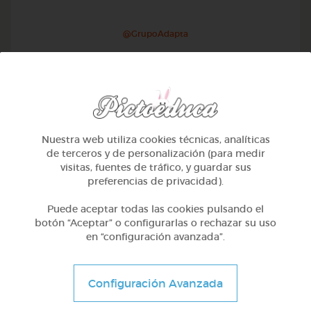
@GrupoAdapta
Nuestra web utiliza cookies técnicas, analíticas
de terceros y de personalización (para medir
visitas, fuentes de tráfico, y guardar sus
preferencias de privacidad).
Puede aceptar todas las cookies pulsando el
botón “Aceptar” o configurarlas o rechazar su uso
en “configuración avanzada”.
1º Primaria (6-7 años)
Escritura creativa en galego
Configuración Avanzada