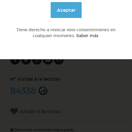
@GrupoAdapta
Aceptar
DOCS (2)
Tiene derecho a revocar este consentimiento en
cualquier momento.
Saber más
.
Compartir en
Nº Visitas a la lección
84338
Añadir a favoritos
Denunciar contenido inapropiado