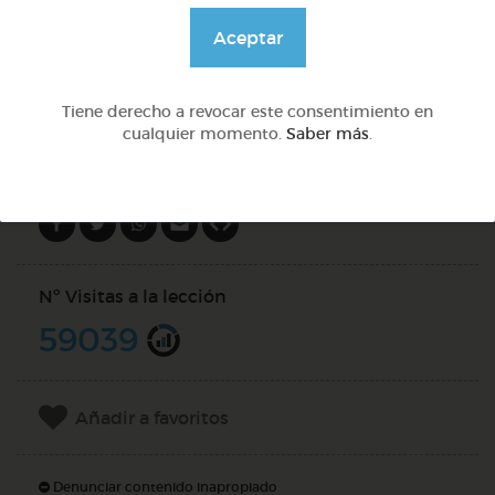
@Webparaelespanol
Aceptar
DOCS (5)
Tiene derecho a revocar este consentimiento en
cualquier momento.
Saber más
.
Compartir en
Nº Visitas a la lección
59039
Añadir a favoritos
Denunciar contenido inapropiado