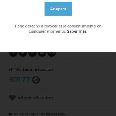
@Webparaelespanol
Aceptar
DOCS (5)
Tiene derecho a revocar este consentimiento en
cualquier momento.
Saber más
.
Compartir en
Nº Visitas a la lección
59177
Añadir a favoritos
Denunciar contenido inapropiado