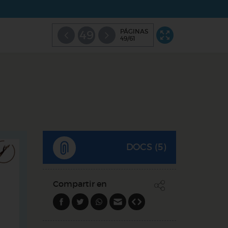
PÁGINAS
49
49/61
DOCS (5)
Compartir en