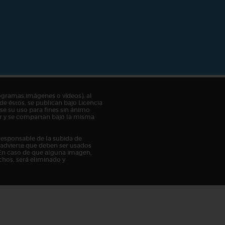
ogramas,imágenes o vídeos), al
de éstos, se publican bajo Licencia
e su uso para fines sin ánimo
tor y se compartan bajo la misma
responsable de la subida de
n advierte que deben ser usados
En caso de que alguna imagen,
chos, será eliminado y