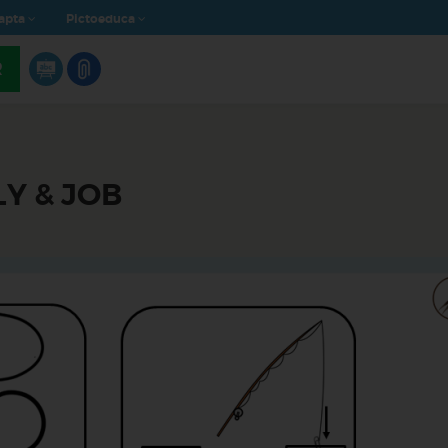
apta
Pictoeduca
R
LY & JOB