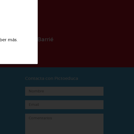
 la Fundación Barrié
ber más
.
Contacta con Pictoeduca