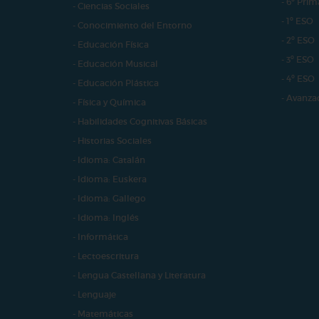
- 6º Prim
- Ciencias Sociales
- 1º ESO
- Conocimiento del Entorno
- 2º ESO
- Educación Física
- 3º ESO
- Educación Musical
- 4º ESO
- Educación Plástica
- Avanza
- Física y Química
- Habilidades Cognitivas Básicas
- Historias Sociales
- Idioma: Catalán
- Idioma: Euskera
- Idioma: Gallego
- Idioma: Inglés
- Informática
- Lectoescritura
- Lengua Castellana y Literatura
- Lenguaje
- Matemáticas