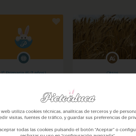
1º Primaria (6-7 años)
Otros
La ropa - the clothes
Sílabas trabadas
@Joaquin2204
@Webparaelespanol
web utiliza cookies técnicas, analíticas de terceros y de person
dir visitas, fuentes de tráfico, y guardar sus preferencias de pri
ceptar todas las cookies pulsando el botón “Aceptar” o configu
rechazar su uso en “configuración avanzada”.