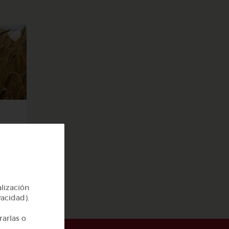
alización
vacidad).
rarlas o