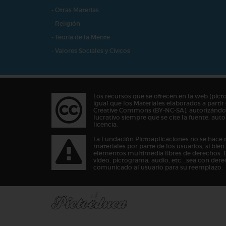
- Otras Materias
- Religión
- Teoría de la Mente
- Valores Sociales y Cívicos
Los recursos que se ofrecen en la web (pict
igual que los Materiales elaborados a partir 
Creative Commons (BY-NC-SA), autorizándos
lucrativo siempre que se cite la fuente, au
licencia.
La Fundación Pictoaplicaciones no se hace 
materiales por parte de los usuarios, si bie
elementos multimedia libres de derechos. 
vídeo, pictograma, audio, etc… sea con dere
comunicado al usuario para su reemplazo.