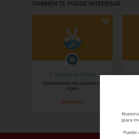
TAMBIÉN TE PUEDE INTERESAR
1º Primaria (6-7 años)
Aprendemos los colores en
ingles
@jimesolar_
Nuestra 
(para me
Puede a