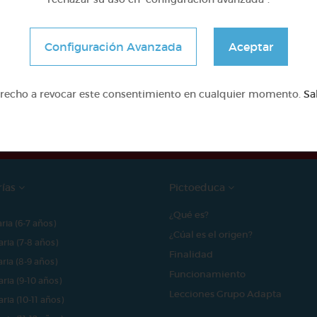
Configuración Avanzada
Aceptar
e proyecto ha sido posible gracias al mecenazgo de
erecho a revocar este consentimiento en cualquier momento.
Sa
rías
Pictoeduca
¿Qué es?
aria (6-7 años)
¿Cúal es el origen?
aria (7-8 años)
Finalidad
aria (8-9 años)
Funcionamiento
aria (9-10 años)
Lecciones Grupo Adapta
aria (10-11 años)