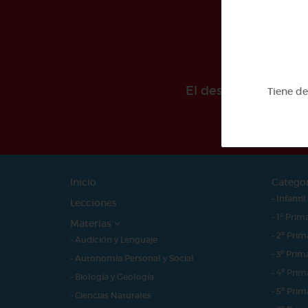
El desarollo de est
Tiene d
Inicio
Catego
- Infantil
Lecciones
- 1º Prim
Materias
- 2º Prim
- Audición y Lenguaje
- 3º Prim
- Autonomía Personal y Social
- 4º Prim
- Biología y Geología
- 5º Prim
- Ciencias Naturales