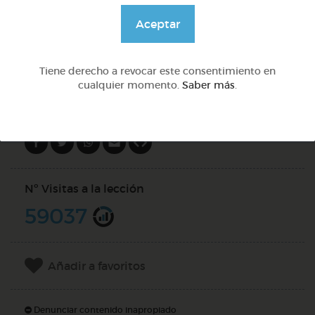
@Webparaelespanol
Aceptar
DOCS (5)
Tiene derecho a revocar este consentimiento en
cualquier momento.
Saber más
.
Compartir en
Nº Visitas a la lección
59037
Añadir a favoritos
Denunciar contenido inapropiado