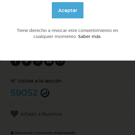
@Webparaelespanol
Aceptar
DOCS (5)
Tiene derecho a revocar este consentimiento en
cualquier momento.
Saber más
.
Compartir en
Nº Visitas a la lección
59052
Añadir a favoritos
Denunciar contenido inapropiado