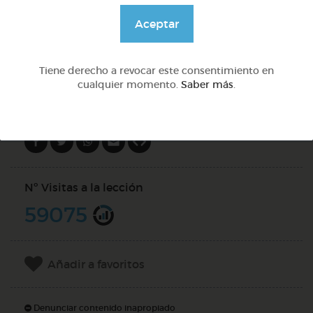
@Webparaelespanol
Aceptar
DOCS (5)
Tiene derecho a revocar este consentimiento en
cualquier momento.
Saber más
.
Compartir en
Nº Visitas a la lección
59075
Añadir a favoritos
Denunciar contenido inapropiado