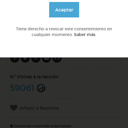
@Webparaelespanol
Aceptar
DOCS (5)
Tiene derecho a revocar este consentimiento en
cualquier momento.
Saber más
.
Compartir en
Nº Visitas a la lección
59061
Añadir a favoritos
Denunciar contenido inapropiado