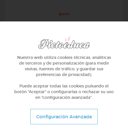
@yose
Nuestra web utiliza cookies técnicas, analíticas
de terceros y de personalización (para medir
visitas, fuentes de tráfico, y guardar sus
preferencias de privacidad).
Puede aceptar todas las cookies pulsando el
botón “Aceptar” o configurarlas o rechazar su uso
en “configuración avanzada”.
1º Primaria (6-7 años)
Conociendo nuestro cuerpo
Configuración Avanzada