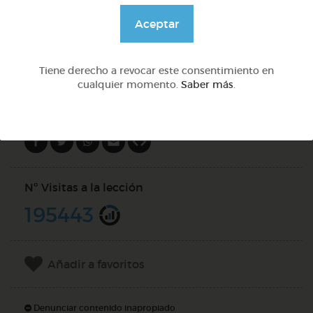
@pupito
Aceptar
DOCS (4)
Tiene derecho a revocar este consentimiento en
cualquier momento.
Saber más
.
Compartir en
Nº Visitas a la lección
195443
Añadir a favoritos
Denunciar contenido inapropiado